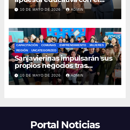
lanzamiento del
10 DE MAYO DE 2026
ADMIN
Preuniversitario Brotes 2026
CAPACITACIÓN
COMUNAS
EMPRENDIMIENTO
MUJERES
REGIÓN
UNCATEGORIZED
Sanjavierinas impulsarán sus
propios negocios tras
capacitarse junto al FOSIS
10 DE MAYO DE 2026
ADMIN
Portal Noticias