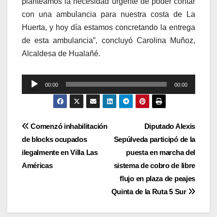
planteamos la necesidad urgente de poder contar
con una ambulancia para nuestra costa de La
Huerta, y hoy día estamos concretando la entrega
de esta ambulancia”, concluyó Carolina Muñoz,
Alcaldesa de Hualañé.
Reproductor
00:00
00:00
de
audio
Navegación
Comenzó inhabilitación
Diputado Alexis
de blocks ocupados
Sepúlveda participó de la
de
ilegalmente en Villa Las
puesta en marcha del
entradas
Américas
sistema de cobro de libre
flujo en plaza de peajes
Quinta de la Ruta 5 Sur