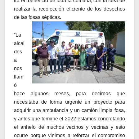
irá en beneficio de toda la comuna, con la idea de
realizar la recolección eficiente de los desechos
de las fosas sépticas.
“La
alcal
des
a
nos
llam
ó
hace algunos meses, para decirnos que
necesitaba de forma urgente un proyecto para
adquirir una ambulancia y un camión limpia fosa,
y antes que termine el 2022 estamos concretando
el anhelo de muchos vecinos y vecinas y esto
ocurre porque vinimos a reforzar el compromiso