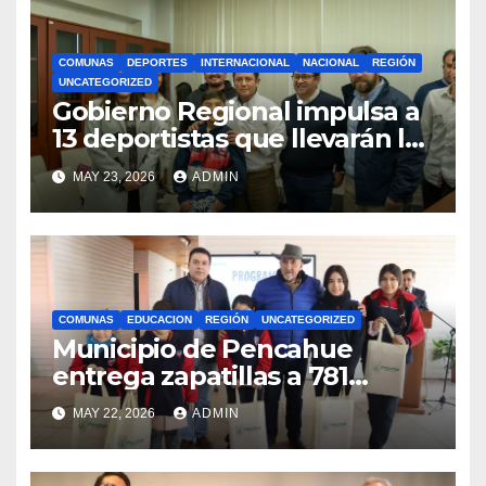
COMUNAS
DEPORTES
INTERNACIONAL
NACIONAL
REGIÓN
UNCATEGORIZED
Gobierno Regional impulsa a
13 deportistas que llevarán la
bandera maulina a
MAY 23, 2026
ADMIN
competencias
internacionales
COMUNAS
EDUCACION
REGIÓN
UNCATEGORIZED
Municipio de Pencahue
entrega zapatillas a 781
estudiantes con recursos del
MAY 22, 2026
ADMIN
Royalty Minero