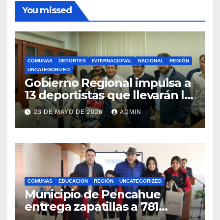
You missed
COMUNAS
DEPORTES
INTERNACIONAL
NACIONAL
REGIÓN
UNCATEGORIZED
Gobierno Regional impulsa a
13 deportistas que llevarán la
bandera maulina a
23 DE MAYO DE 2026
ADMIN
competencias
internacionales
COMUNAS
EDUCACION
REGIÓN
UNCATEGORIZED
Municipio de Pencahue
entrega zapatillas a 781
estudiantes con recursos del