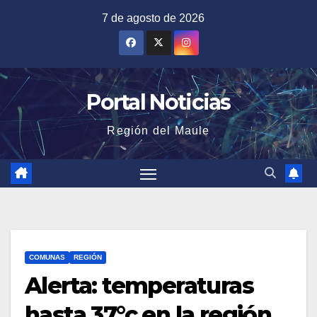
Saltar
7 de agosto de 2026
al
contenido
Portal Noticias
Región del Maule
COMUNAS
REGIÓN
Alerta: temperaturas
hasta 37°c en la región