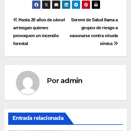
Navegación
Hasta 20 años de cárcel
Seremi de Salud llama a
arriesgan quienes
grupos de riesgo a
de
provoquen un incendio
vacunarse contra viruela
entradas
forestal
símica
Por
admin
Entrada relacionada