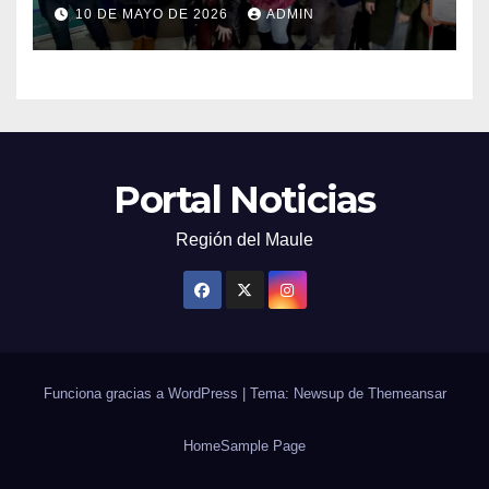
capacitarse junto al FOSIS
10 DE MAYO DE 2026
ADMIN
Portal Noticias
Región del Maule
Funciona gracias a WordPress
|
Tema: Newsup de
Themeansar
Home
Sample Page