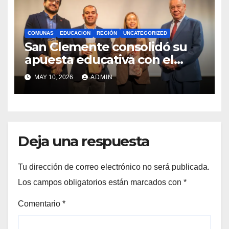
COMUNAS
EDUCACION
REGIÓN
UNCATEGORIZED
San Clemente consolidó su
apuesta educativa con el
lanzamiento del
MAY 10, 2026
ADMIN
Preuniversitario Brotes 2026
Deja una respuesta
Tu dirección de correo electrónico no será publicada.
Los campos obligatorios están marcados con
*
Comentario
*