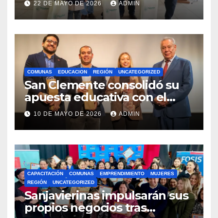
22 DE MAYO DE 2026
ADMIN
Royalty Minero
COMUNAS
EDUCACION
REGIÓN
UNCATEGORIZED
San Clemente consolidó su
apuesta educativa con el
lanzamiento del
10 DE MAYO DE 2026
ADMIN
Preuniversitario Brotes 2026
CAPACITACIÓN
COMUNAS
EMPRENDIMIENTO
MUJERES
REGIÓN
UNCATEGORIZED
Sanjavierinas impulsarán sus
propios negocios tras