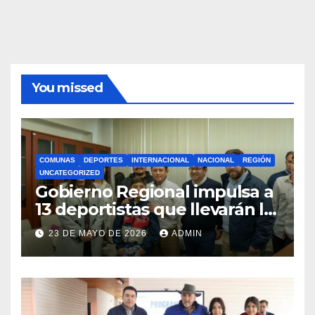
You missed
COMUNAS
DEPORTES
INTERNACIONAL
NACIONAL
REGIÓN
UNCATEGORIZED
Gobierno Regional impulsa a
13 deportistas que llevarán la
bandera maulina a
23 DE MAYO DE 2026
ADMIN
competencias
internacionales