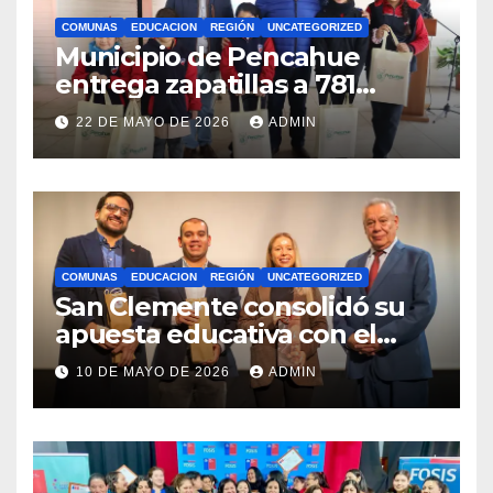
COMUNAS
EDUCACION
REGIÓN
UNCATEGORIZED
Municipio de Pencahue
entrega zapatillas a 781
estudiantes con recursos del
22 DE MAYO DE 2026
ADMIN
Royalty Minero
COMUNAS
EDUCACION
REGIÓN
UNCATEGORIZED
San Clemente consolidó su
apuesta educativa con el
lanzamiento del
10 DE MAYO DE 2026
ADMIN
Preuniversitario Brotes 2026