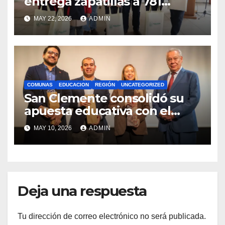
entrega zapatillas a 781
estudiantes con recursos del
MAY 22, 2026
ADMIN
Royalty Minero
COMUNAS
EDUCACION
REGIÓN
UNCATEGORIZED
San Clemente consolidó su
apuesta educativa con el
lanzamiento del
MAY 10, 2026
ADMIN
Preuniversitario Brotes 2026
Deja una respuesta
Tu dirección de correo electrónico no será publicada.