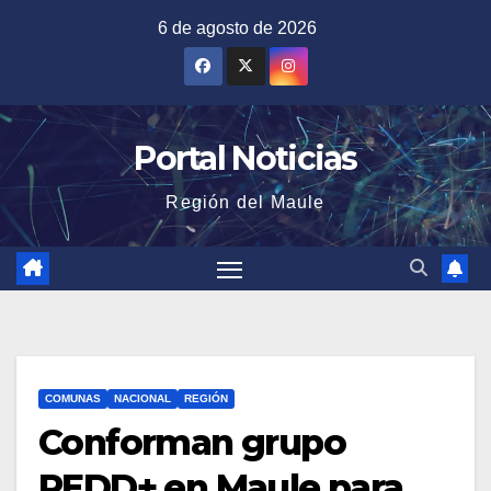
Saltar
6 de agosto de 2026
al
contenido
Portal Noticias
Región del Maule
COMUNAS
NACIONAL
REGIÓN
Conforman grupo
REDD+ en Maule para