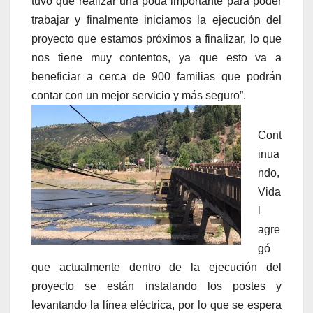
tuvo que realizar una poda importante para poder
trabajar y finalmente iniciamos la ejecución del
proyecto que estamos próximos a finalizar, lo que
nos tiene muy contentos, ya que esto va a
beneficiar a cerca de 900 familias que podrán
contar con un mejor servicio y más seguro”.
Cont
inua
ndo,
Vida
l
agre
gó
que actualmente dentro de la ejecución del
proyecto se están instalando los postes y
levantando la línea eléctrica, por lo que se espera