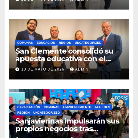
Royalty Minero
COMUNAS
EDUCACION
REGIÓN
UNCATEGORIZED
San Clemente consolidó su
apuesta educativa con el
lanzamiento del
10 DE MAYO DE 2026
ADMIN
Preuniversitario Brotes 2026
CAPACITACIÓN
COMUNAS
EMPRENDIMIENTO
MUJERES
REGIÓN
UNCATEGORIZED
Sanjavierinas impulsarán sus
propios negocios tras
capacitarse junto al FOSIS