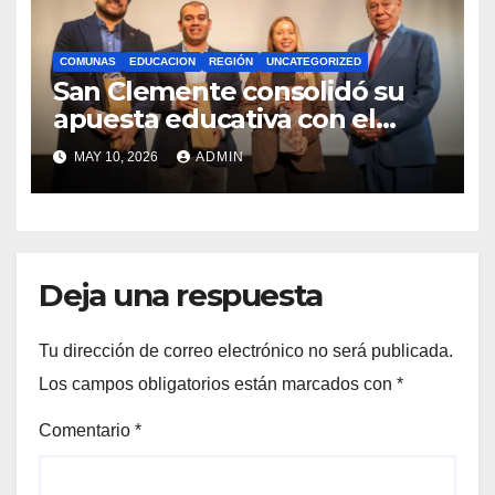
COMUNAS
EDUCACION
REGIÓN
UNCATEGORIZED
San Clemente consolidó su
apuesta educativa con el
lanzamiento del
MAY 10, 2026
ADMIN
Preuniversitario Brotes 2026
Deja una respuesta
Tu dirección de correo electrónico no será publicada.
Los campos obligatorios están marcados con
*
Comentario
*