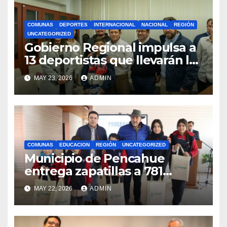
COMUNAS
DEPORTES
INTERNACIONAL
NACIONAL
REGIÓN
UNCATEGORIZED
Gobierno Regional impulsa a
13 deportistas que llevarán la
bandera maulina a
MAY 23, 2026
ADMIN
competencias
internacionales
COMUNAS
EDUCACION
REGIÓN
UNCATEGORIZED
Municipio de Pencahue
entrega zapatillas a 781
estudiantes con recursos del
MAY 22, 2026
ADMIN
Royalty Minero