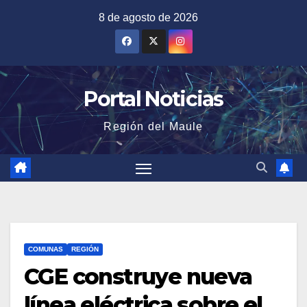
Saltar
8 de agosto de 2026
al
contenido
Portal Noticias
Región del Maule
COMUNAS
REGIÓN
CGE construye nueva
línea eléctrica sobre el