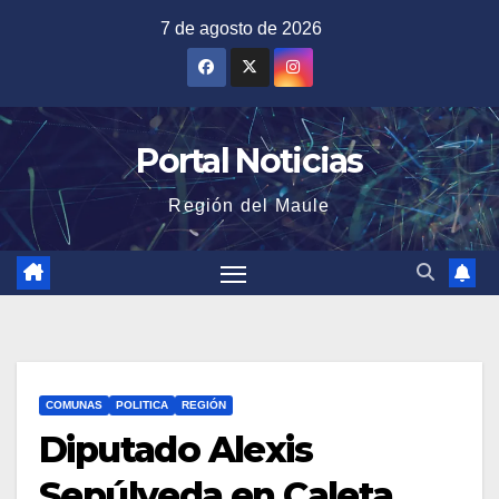
Saltar
7 de agosto de 2026
al
contenido
Portal Noticias
Región del Maule
COMUNAS
POLITICA
REGIÓN
Diputado Alexis
Sepúlveda en Caleta