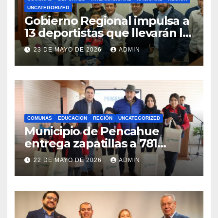
UNCATEGORIZED
Gobierno Regional impulsa a
13 deportistas que llevarán la
bandera maulina a
23 DE MAYO DE 2026
ADMIN
competencias
internacionales
COMUNAS
EDUCACION
REGIÓN
UNCATEGORIZED
Municipio de Pencahue
entrega zapatillas a 781
estudiantes con recursos del
22 DE MAYO DE 2026
ADMIN
Royalty Minero