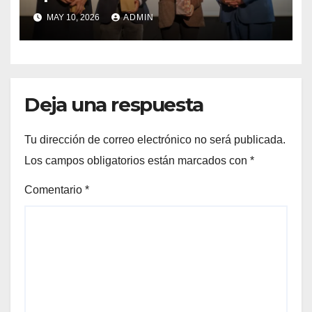
lanzamiento del
MAY 10, 2026
ADMIN
Preuniversitario Brotes 2026
Deja una respuesta
Tu dirección de correo electrónico no será publicada.
Los campos obligatorios están marcados con
*
Comentario
*