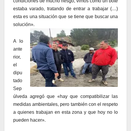
condiciones de mucho riesgo, vimos como un bote
estaba varado, tratando de entrar a trabajar (…)
esta es una situación que se tiene que buscar una
solución».
A lo
ante
rior,
el
dipu
tado
Sep
úlveda agregó que «hay que compatibilizar las
medidas ambientales, pero también con el respeto
a quienes trabajan en esta zona y que hoy no lo
pueden hacer».