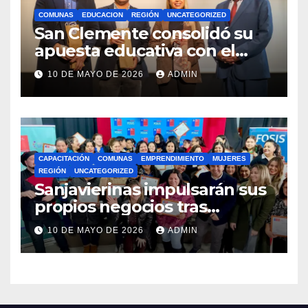
COMUNAS
EDUCACION
REGIÓN
UNCATEGORIZED
San Clemente consolidó su
apuesta educativa con el
lanzamiento del
10 DE MAYO DE 2026
ADMIN
Preuniversitario Brotes 2026
CAPACITACIÓN
COMUNAS
EMPRENDIMIENTO
MUJERES
REGIÓN
UNCATEGORIZED
Sanjavierinas impulsarán sus
propios negocios tras
capacitarse junto al FOSIS
10 DE MAYO DE 2026
ADMIN