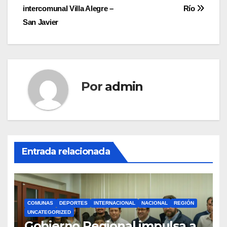
entradas
intercomunal Villa Alegre –
Río
San Javier
Por
admin
Entrada relacionada
COMUNAS
DEPORTES
INTERNACIONAL
NACIONAL
REGIÓN
UNCATEGORIZED
Gobierno Regional impulsa a