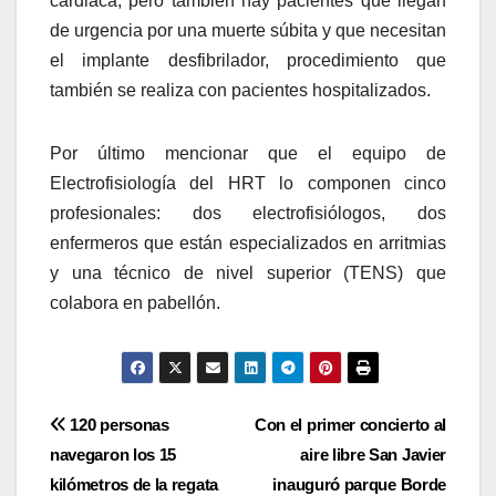
cardiaca, pero también hay pacientes que llegan
de urgencia por una muerte súbita y que necesitan
el implante desfibrilador, procedimiento que
también se realiza con pacientes hospitalizados.
Por último mencionar que el equipo de
Electrofisiología del HRT lo componen cinco
profesionales: dos electrofisiólogos, dos
enfermeros que están especializados en arritmias
y una técnico de nivel superior (TENS) que
colabora en pabellón.
Navegación
120 personas
Con el primer concierto al
navegaron los 15
aire libre San Javier
de
kilómetros de la regata
inauguró parque Borde