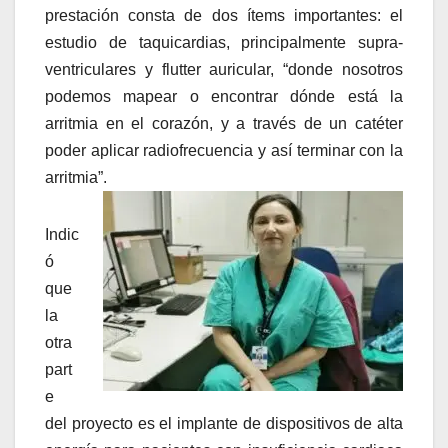
prestación consta de dos ítems importantes: el
estudio de taquicardias, principalmente supra-
ventriculares y flutter auricular, “donde nosotros
podemos mapear o encontrar dónde está la
arritmia en el corazón, y a través de un catéter
poder aplicar radiofrecuencia y así terminar con la
arritmia”.
Indic
ó
que
la
otra
part
e
del proyecto es el implante de dispositivos de alta