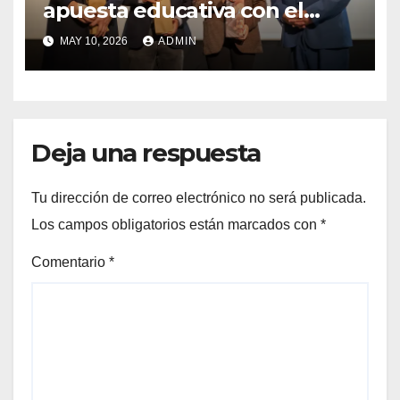
apuesta educativa con el
lanzamiento del
MAY 10, 2026
ADMIN
Preuniversitario Brotes 2026
Deja una respuesta
Tu dirección de correo electrónico no será publicada.
Los campos obligatorios están marcados con
*
Comentario
*