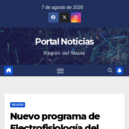
Saltar
7 de agosto de 2026
al
contenido
Portal Noticias
Región del Maule
REGIÓN
Nuevo programa de
Electrofisiología del