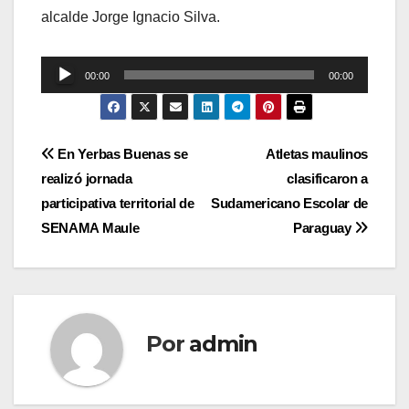
alcalde Jorge Ignacio Silva.
Reproductor
00:00
00:00
de
audio
Navegación
En Yerbas Buenas se
Atletas maulinos
realizó jornada
clasificaron a
de
participativa territorial de
Sudamericano Escolar de
entradas
SENAMA Maule
Paraguay
Por
admin