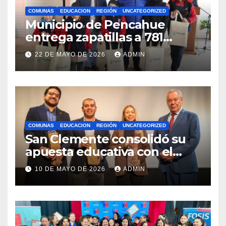
COMUNAS
EDUCACION
REGIÓN
UNCATEGORIZED
Municipio de Pencahue
entrega zapatillas a 781
estudiantes con recursos del
22 DE MAYO DE 2026
ADMIN
Royalty Minero
COMUNAS
EDUCACION
REGIÓN
UNCATEGORIZED
San Clemente consolidó su
apuesta educativa con el
lanzamiento del
10 DE MAYO DE 2026
ADMIN
Preuniversitario Brotes 2026