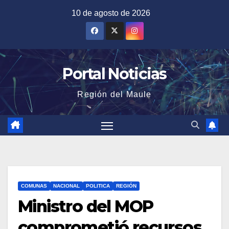
Saltar
10 de agosto de 2026
al
contenido
Portal Noticias
Región del Maule
COMUNAS
NACIONAL
POLITICA
REGIÓN
Ministro del MOP
comprometió recursos