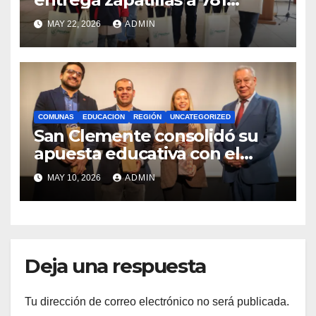
estudiantes con recursos del
MAY 22, 2026
ADMIN
Royalty Minero
COMUNAS
EDUCACION
REGIÓN
UNCATEGORIZED
San Clemente consolidó su
apuesta educativa con el
lanzamiento del
MAY 10, 2026
ADMIN
Preuniversitario Brotes 2026
Deja una respuesta
Tu dirección de correo electrónico no será publicada.