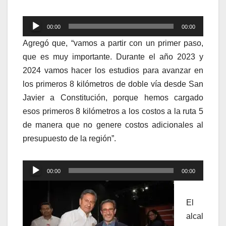
Reproductor
00:00
00:00
de
Agregó que, “vamos a partir con un primer paso,
audio
que es muy importante. Durante el año 2023 y
2024 vamos hacer los estudios para avanzar en
los primeros 8 kilómetros de doble vía desde San
Javier a Constitución, porque hemos cargado
esos primeros 8 kilómetros a los costos a la ruta 5
de manera que no genere costos adicionales al
presupuesto de la región”.
Reproductor
00:00
00:00
de
audio
El
alcal