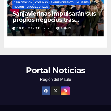
CAPACITACIÓN
COMUNAS
EMPRENDIMIENTO
MUJERES
REGIÓN
UNCATEGORIZED
Sanjavierinas impulsarán sus
propios negocios tras
capacitarse junto al FOSIS
10 DE MAYO DE 2026
ADMIN
Portal Noticias
Región del Maule