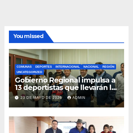
You missed
COMUNAS
DEPORTES
INTERNACIONAL
NACIONAL
REGIÓN
UNCATEGORIZED
Gobierno Regional impulsa a
13 deportistas que llevarán la
bandera maulina a
23 DE MAYO DE 2026
ADMIN
competencias
internacionales