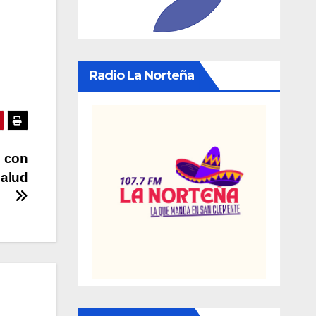
Radio La Norteña
s con
salud