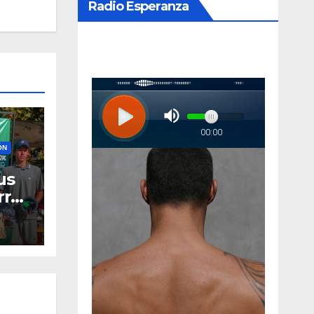
Radio Esperanza
ÓN
us
rró
nior