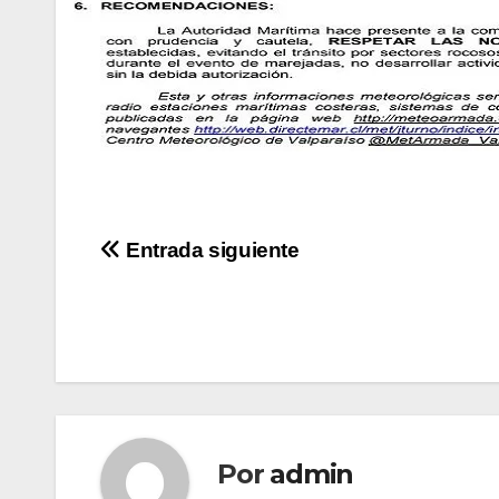
Navegación
Entrada siguiente
de
entradas
Por
admin