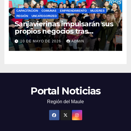
CAPACITACIÓN
COMUNAS
EMPRENDIMIENTO
MUJERES
REGIÓN
UNCATEGORIZED
Sanjavierinas impulsarán sus
propios negocios tras
capacitarse junto al FOSIS
10 DE MAYO DE 2026
ADMIN
Portal Noticias
Región del Maule