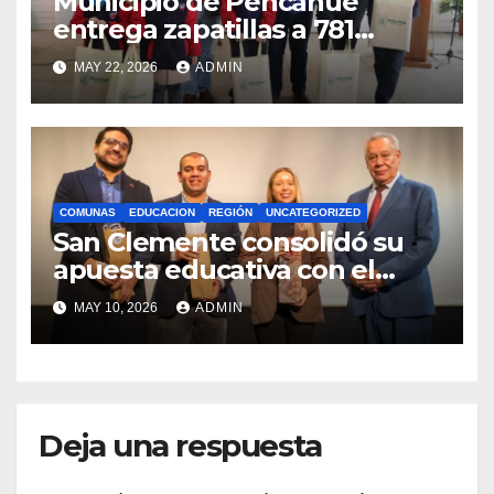
Municipio de Pencahue
entrega zapatillas a 781
estudiantes con recursos del
MAY 22, 2026
ADMIN
Royalty Minero
COMUNAS
EDUCACION
REGIÓN
UNCATEGORIZED
San Clemente consolidó su
apuesta educativa con el
lanzamiento del
MAY 10, 2026
ADMIN
Preuniversitario Brotes 2026
Deja una respuesta