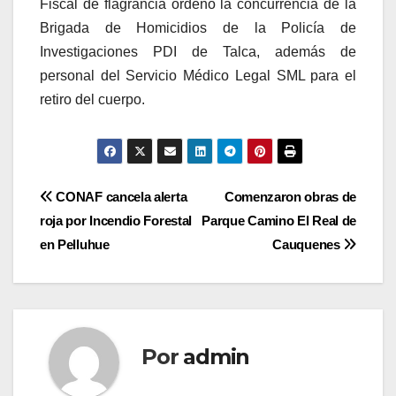
Fiscal de flagrancia ordenó la concurrencia de la
Brigada de Homicidios de la Policía de
Investigaciones PDI de Talca, además de
personal del Servicio Médico Legal SML para el
retiro del cuerpo.
Navegación
CONAF cancela alerta
Comenzaron obras de
roja por Incendio Forestal
Parque Camino El Real de
de
en Pelluhue
Cauquenes
entradas
Por
admin