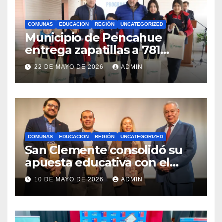
COMUNAS
EDUCACION
REGIÓN
UNCATEGORIZED
Municipio de Pencahue
entrega zapatillas a 781
estudiantes con recursos del
22 DE MAYO DE 2026
ADMIN
Royalty Minero
COMUNAS
EDUCACION
REGIÓN
UNCATEGORIZED
San Clemente consolidó su
apuesta educativa con el
lanzamiento del
10 DE MAYO DE 2026
ADMIN
Preuniversitario Brotes 2026