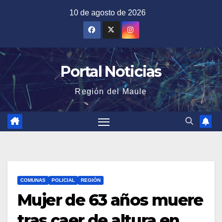
Saltar
10 de agosto de 2026
al
contenido
Portal Noticias
Región del Maule
COMUNAS
POLICIAL
REGIÓN
Mujer de 63 años muere
tras caer de altura en