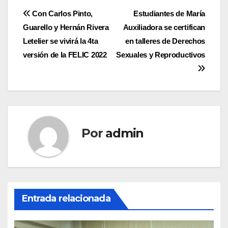
Navegación
Con Carlos Pinto,
Estudiantes de María
Guarello y Hernán Rivera
Auxiliadora se certifican
de
Letelier se vivirá la 4ta
en talleres de Derechos
entradas
versión de la FELIC 2022
Sexuales y Reproductivos
Por
admin
Entrada relacionada