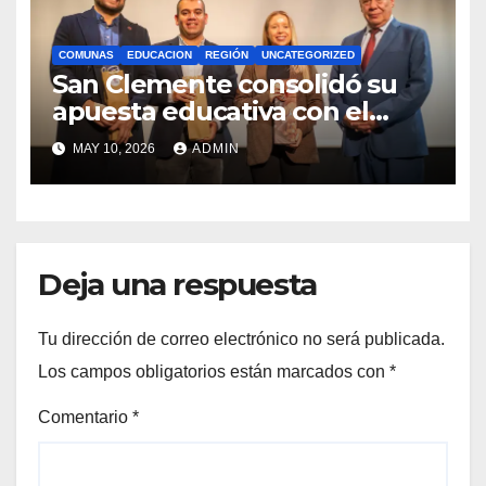
COMUNAS
EDUCACION
REGIÓN
UNCATEGORIZED
San Clemente consolidó su
apuesta educativa con el
lanzamiento del
MAY 10, 2026
ADMIN
Preuniversitario Brotes 2026
Deja una respuesta
Tu dirección de correo electrónico no será publicada.
Los campos obligatorios están marcados con
*
Comentario
*