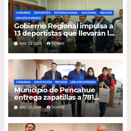
COMUNAS
DEPORTES
INTERNACIONAL
NACIONAL
REGIÓN
UNCATEGORIZED
Gobierno Regional impulsa a
13 deportistas que llevarán la
bandera maulina a
MAY 23, 2026
ADMIN
competencias
internacionales
COMUNAS
EDUCACION
REGIÓN
UNCATEGORIZED
Municipio de Pencahue
entrega zapatillas a 781
estudiantes con recursos del
MAY 22, 2026
ADMIN
Royalty Minero