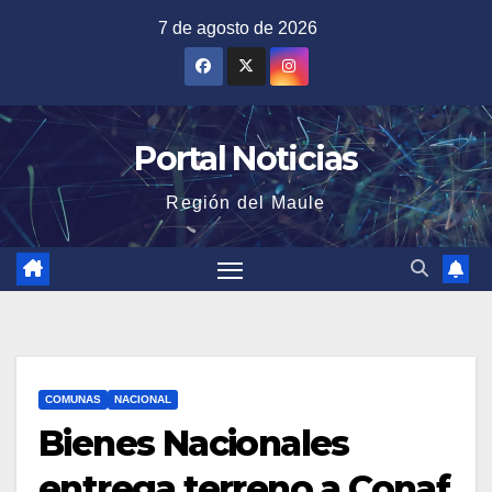
Saltar
7 de agosto de 2026
al
contenido
Portal Noticias
Región del Maule
COMUNAS
NACIONAL
Bienes Nacionales
entrega terreno a Conaf