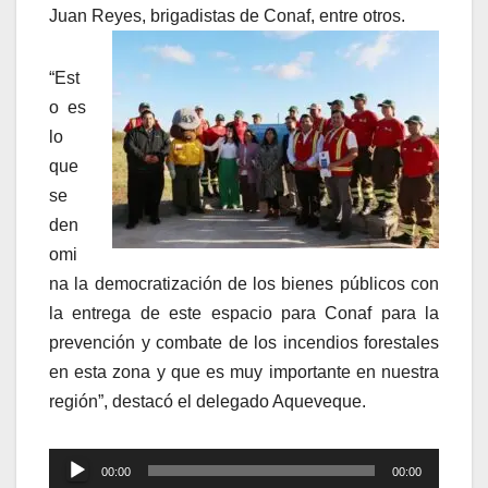
Juan Reyes, brigadistas de Conaf, entre otros.
“Est
o es
lo
que
se
den
omi
na la democratización de los bienes públicos con
la entrega de este espacio para Conaf para la
prevención y combate de los incendios forestales
en esta zona y que es muy importante en nuestra
región”, destacó el delegado Aqueveque.
Reproductor
00:00
00:00