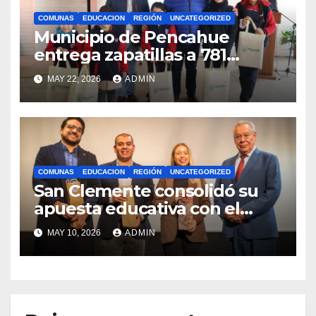
COMUNAS
EDUCACION
REGIÓN
UNCATEGORIZED
Municipio de Pencahue
entrega zapatillas a 781
estudiantes con recursos del
MAY 22, 2026
ADMIN
Royalty Minero
COMUNAS
EDUCACION
REGIÓN
UNCATEGORIZED
San Clemente consolidó su
apuesta educativa con el
lanzamiento del
MAY 10, 2026
ADMIN
Preuniversitario Brotes 2026