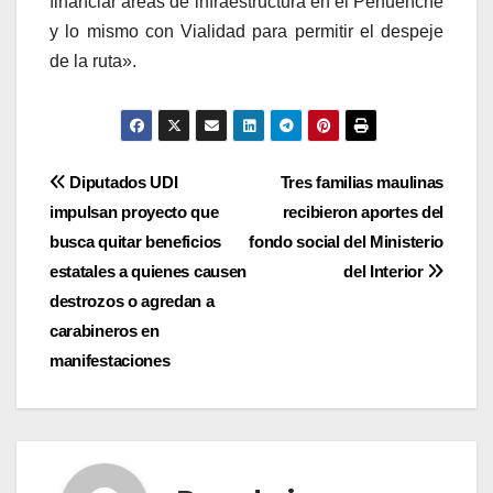
financiar áreas de infraestructura en el Pehuenche
y lo mismo con Vialidad para permitir el despeje
de la ruta».
Navegación
Diputados UDI
Tres familias maulinas
impulsan proyecto que
recibieron aportes del
de
busca quitar beneficios
fondo social del Ministerio
entradas
estatales a quienes causen
del Interior
destrozos o agredan a
carabineros en
manifestaciones