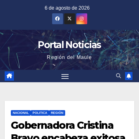
Saltar
6 de agosto de 2026
al
contenido
Portal Noticias
Región del Maule
NACIONAL
POLITICA
REGIÓN
Gobernadora Cristina
Bravo encabeza exitosa