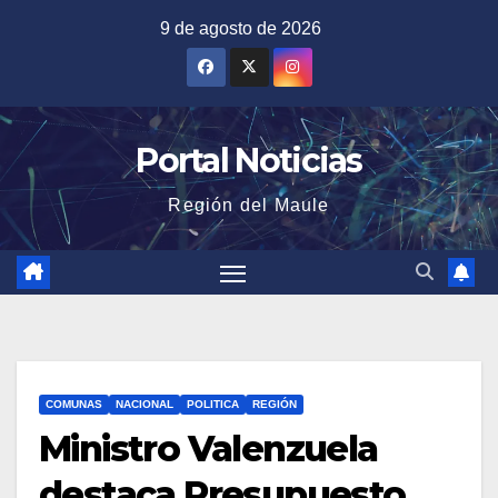
Saltar
9 de agosto de 2026
al
contenido
Portal Noticias
Región del Maule
COMUNAS
NACIONAL
POLITICA
REGIÓN
Ministro Valenzuela
destaca Presupuesto