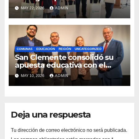
estudiantes con recursos del
MAY 22, 2026
ADMIN
Royalty Minero
COMUNAS
EDUCACION
REGIÓN
UNCATEGORIZED
San Clemente consolidó su
apuesta educativa con el
lanzamiento del
MAY 10, 2026
ADMIN
Preuniversitario Brotes 2026
Deja una respuesta
Tu dirección de correo electrónico no será publicada.