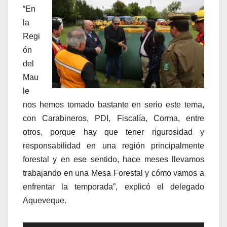
“En
la
Regi
ón
del
Mau
le
nos hemos tomado bastante en serio este tema,
con Carabineros, PDI, Fiscalía, Corma, entre
otros, porque hay que tener rigurosidad y
responsabilidad en una región principalmente
forestal y en ese sentido, hace meses llevamos
trabajando en una Mesa Forestal y cómo vamos a
enfrentar la temporada”, explicó el delegado
Aqueveque.