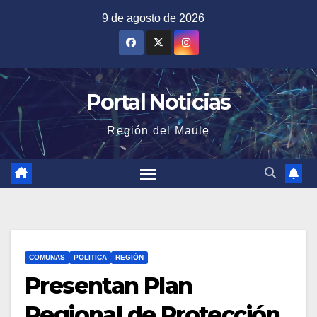
Saltar
9 de agosto de 2026
al
contenido
Portal Noticias
Región del Maule
COMUNAS
POLITICA
REGIÓN
Presentan Plan
Regional de Protección