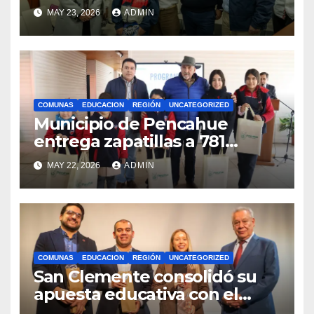
bandera maulina a
MAY 23, 2026
ADMIN
competencias
internacionales
COMUNAS
EDUCACION
REGIÓN
UNCATEGORIZED
Municipio de Pencahue
entrega zapatillas a 781
estudiantes con recursos del
MAY 22, 2026
ADMIN
Royalty Minero
COMUNAS
EDUCACION
REGIÓN
UNCATEGORIZED
San Clemente consolidó su
apuesta educativa con el
lanzamiento del