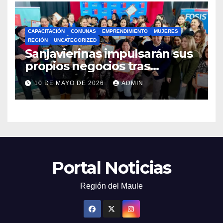
CAPACITACIÓN
COMUNAS
EMPRENDIMIENTO
MUJERES
REGIÓN
UNCATEGORIZED
Sanjavierinas impulsarán sus
propios negocios tras
capacitarse junto al FOSIS
10 DE MAYO DE 2026
ADMIN
Portal Noticias
Región del Maule