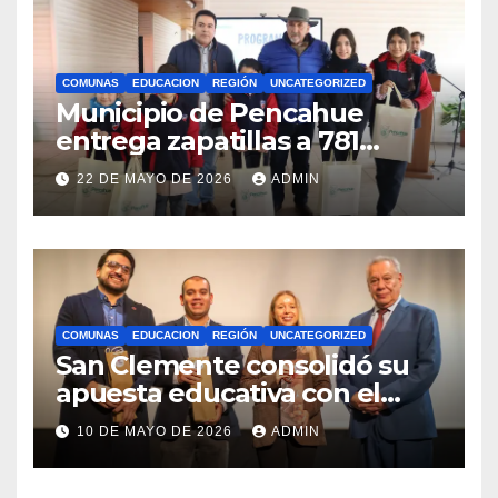
COMUNAS
EDUCACION
REGIÓN
UNCATEGORIZED
Municipio de Pencahue
entrega zapatillas a 781
estudiantes con recursos del
22 DE MAYO DE 2026
ADMIN
Royalty Minero
COMUNAS
EDUCACION
REGIÓN
UNCATEGORIZED
San Clemente consolidó su
apuesta educativa con el
lanzamiento del
10 DE MAYO DE 2026
ADMIN
Preuniversitario Brotes 2026