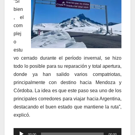
“Si
bien
, el
com
plej
o
estu
vo cerrado durante el período invernal, se hizo
todo lo posible para su reparación y total apertura,
donde ya han salido varios compatriotas,
principalmente con destino hacia Mendoza y
Córdoba. La idea es que este paso sea uno de los
principales corredores para viajar hacia Argentina,
destacando el buen estado que mantiene la ruta”,
explicó.
Reproductor
00:00
00:00