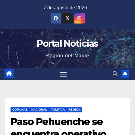
Saltar
7 de agosto de 2026
al
contenido
Portal Noticias
Región del Maule
COMUNAS
NACIONAL
POLITICA
REGIÓN
Paso Pehuenche se
encuentra operativo