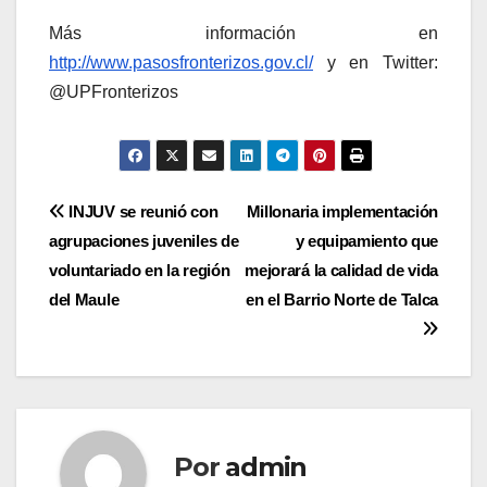
Más información en
http://www.pasosfronterizos.gov.cl/
y en Twitter:
@UPFronterizos
Navegación
INJUV se reunió con
Millonaria implementación
agrupaciones juveniles de
y equipamiento que
de
voluntariado en la región
mejorará la calidad de vida
entradas
del Maule
en el Barrio Norte de Talca
Por
admin