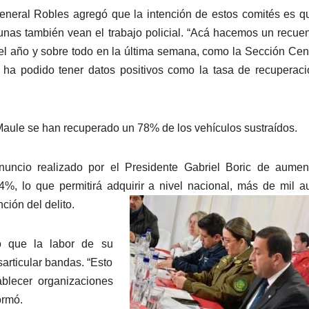
eneral Robles agregó que la intención de estos comités es q
nas también vean el trabajo policial. “Acá hacemos un recue
del año y sobre todo en la última semana, como la Sección Cen
s ha podido tener datos positivos como la tasa de recuperac
 Maule se han recuperado un 78% de los vehículos sustraídos.
uncio realizado por el Presidente Gabriel Boric de aument
%, lo que permitirá adquirir a nivel nacional, más de mil a
ción del delito.
o que la labor de su
sarticular bandas. “Esto
ablecer organizaciones
ormó.