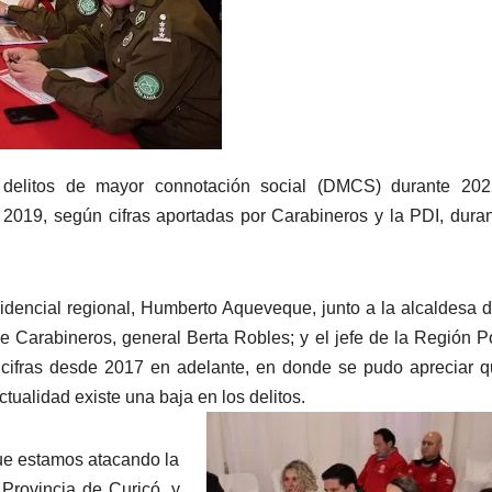
 delitos de mayor connotación social (DMCS) durante 202
2019, según cifras aportadas por Carabineros y la PDI, dura
idencial regional, Humberto Aqueveque, junto a la alcaldesa 
 de Carabineros, general Berta Robles; y el jefe de la Región Po
s cifras desde 2017 en adelante, en donde se pudo apreciar 
ualidad existe una baja en los delitos.
que estamos atacando la
 Provincia de Curicó, y