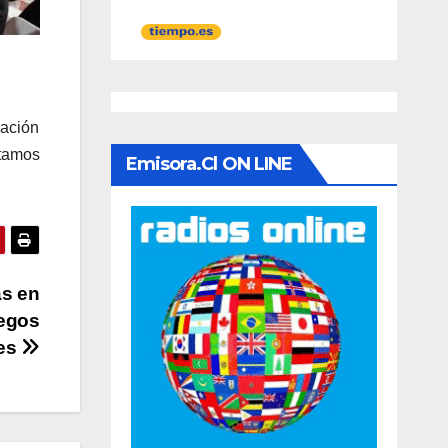
sación
itamos
Emisora.cl ON LINE
as en
uegos
res