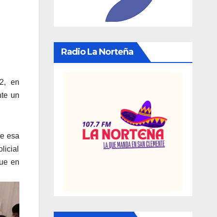
Radio La Norteña
2, en
nte un
de esa
licial
que en