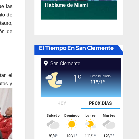
ue las
nto de
tauro,
ión de
El Tiempo En San Clemente
ar el
utos y