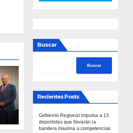
Buscar
Buscar
Recientes Posts
va
Gobierno Regional impulsa a 13
nto
deportistas que llevarán la
ario
bandera maulina a competencias