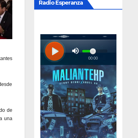
Radio Esperanza
tantes
 desde
odo de
ta una