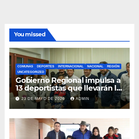
You missed
COMUNAS
DEPORTES
INTERNACIONAL
NACIONAL
REGIÓN
UNCATEGORIZED
Gobierno Regional impulsa a
13 deportistas que llevarán la
bandera maulina a
23 DE MAYO DE 2026
ADMIN
competencias
internacionales