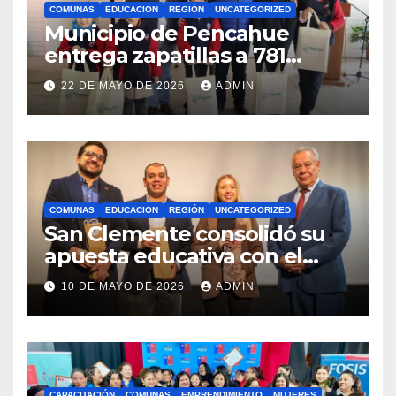
COMUNAS
EDUCACION
REGIÓN
UNCATEGORIZED
Municipio de Pencahue
entrega zapatillas a 781
estudiantes con recursos del
22 DE MAYO DE 2026
ADMIN
Royalty Minero
COMUNAS
EDUCACION
REGIÓN
UNCATEGORIZED
San Clemente consolidó su
apuesta educativa con el
lanzamiento del
10 DE MAYO DE 2026
ADMIN
Preuniversitario Brotes 2026
CAPACITACIÓN
COMUNAS
EMPRENDIMIENTO
MUJERES