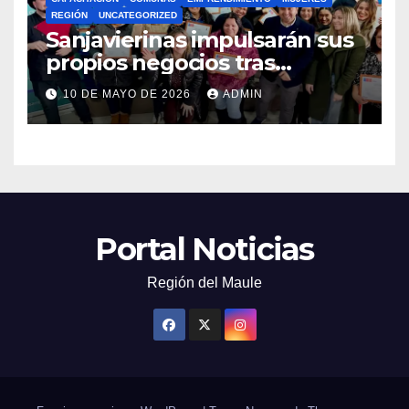
REGIÓN
UNCATEGORIZED
Sanjavierinas impulsarán sus
propios negocios tras
capacitarse junto al FOSIS
10 DE MAYO DE 2026
ADMIN
Portal Noticias
Región del Maule