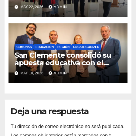
estudiantes con recursos del
MAY 22, 2026
ADMIN
Royalty Minero
COMUNAS
EDUCACION
REGIÓN
UNCATEGORIZED
San Clemente consolidó su
apuesta educativa con el
lanzamiento del
MAY 10, 2026
ADMIN
Preuniversitario Brotes 2026
Deja una respuesta
Tu dirección de correo electrónico no será publicada.
Los campos obligatorios están marcados con
*