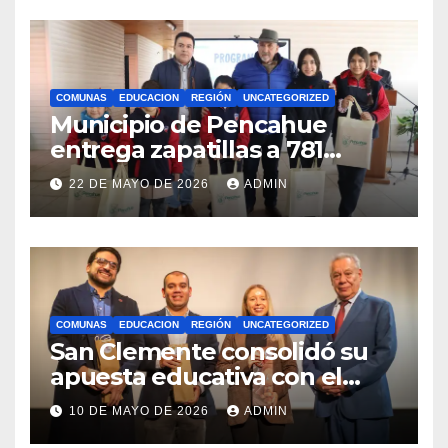
COMUNAS
EDUCACION
REGIÓN
UNCATEGORIZED
Municipio de Pencahue
entrega zapatillas a 781
estudiantes con recursos del
22 DE MAYO DE 2026
ADMIN
Royalty Minero
COMUNAS
EDUCACION
REGIÓN
UNCATEGORIZED
San Clemente consolidó su
apuesta educativa con el
lanzamiento del
10 DE MAYO DE 2026
ADMIN
Preuniversitario Brotes 2026