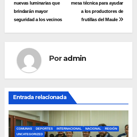
nuevas luminarias que
mesa técnica para ayudar
de
brindarán mayor
a los productores de
entradas
seguridad a los vecinos
frutillas del Maule
Por
admin
Entrada relacionada
COMUNAS
DEPORTES
INTERNACIONAL
NACIONAL
REGIÓN
UNCATEGORIZED