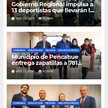
Gobierno Regional impulsa a
13 deportistas que llevarán la
bandera maulina a
MAY 23, 2026
ADMIN
competencias
internacionales
COMUNAS
EDUCACION
REGIÓN
UNCATEGORIZED
Municipio de Pencahue
entrega zapatillas a 781
estudiantes con recursos del
MAY 22, 2026
ADMIN
Royalty Minero
COMUNAS
EDUCACION
REGIÓN
UNCATEGORIZED