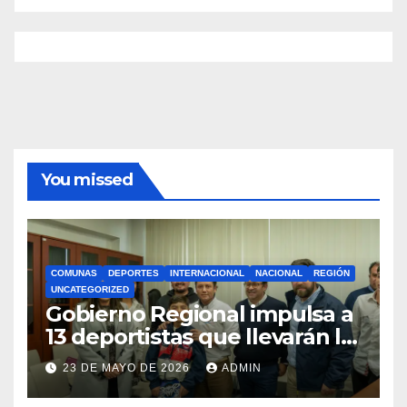
You missed
COMUNAS
DEPORTES
INTERNACIONAL
NACIONAL
REGIÓN
UNCATEGORIZED
Gobierno Regional impulsa a
13 deportistas que llevarán la
bandera maulina a
23 DE MAYO DE 2026
ADMIN
competencias
internacionales