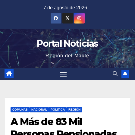
Saltar
7 de agosto de 2026
al
contenido
Portal Noticias
Región del Maule
COMUNAS
NACIONAL
POLITICA
REGIÓN
A Más de 83 Mil
Personas Pensionadas