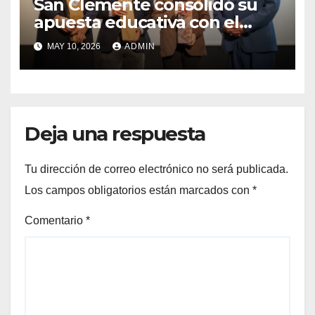
San Clemente consolidó su
apuesta educativa con el
lanzamiento del
MAY 10, 2026
ADMIN
Preuniversitario Brotes 2026
Deja una respuesta
Tu dirección de correo electrónico no será publicada.
Los campos obligatorios están marcados con
*
Comentario
*