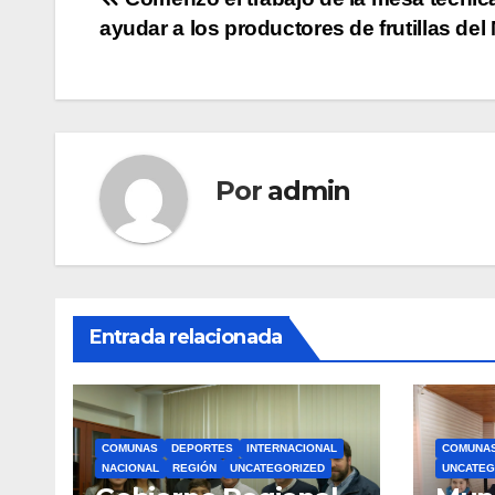
Navegación
ayudar a los productores de frutillas del
de
entradas
Por
admin
Entrada relacionada
COMUNAS
DEPORTES
INTERNACIONAL
COMUNA
NACIONAL
REGIÓN
UNCATEGORIZED
UNCATEG