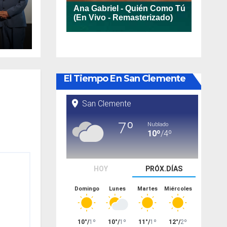
va
nto
ario
El Tiempo En San Clemente