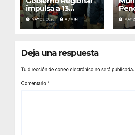
Gobierno Regional
Muni
impulsa a 13
Pen
deportistas que
zapat
MAY 23, 2026
ADMIN
MAY 2
llevarán la bandera
estu
maulina a
recu
competencias
Min
internacionales
Deja una respuesta
Tu dirección de correo electrónico no será publicada.
Comentario
*