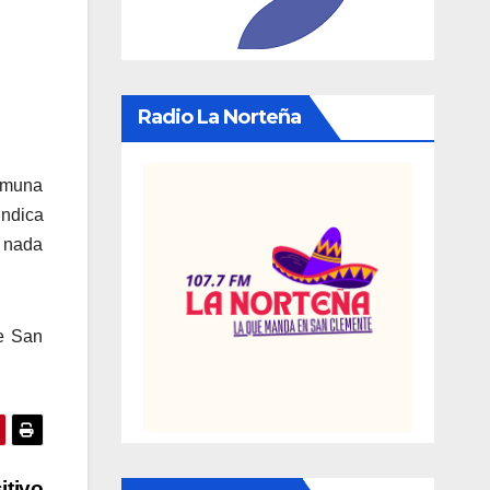
Radio La Norteña
comuna
indica
l nada
de San
itivo