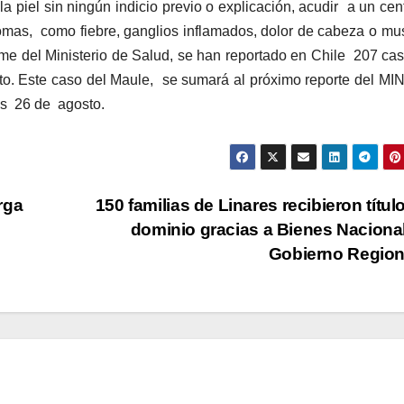
a piel sin ningún indicio previo o explicación, acudir a un cen
par
omas, como fiebre, ganglios inflamados, dolor de cabeza o mu
aum
orme del Ministerio de Salud, se han reportado en Chile 207 ca
o
osto. Este caso del Maule, se sumará al próximo reporte del M
dis
es 26 de agosto.
el
vol
rga
150 familias de Linares recibieron títul
dominio gracias a Bienes Naciona
Gobierno Regio