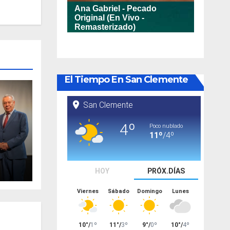
El Tiempo En San Clemente
va
nto
ario