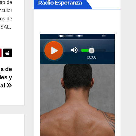
Radio Esperanza
tro de
a
scular
entar
sos de
INSAL,
minuir
umen.
os de
les y
nal