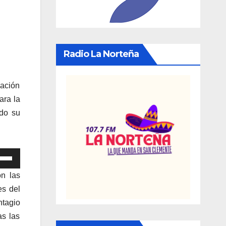
Radio La Norteña
mación
ara la
do su
iza
n las
las
es del
ntagio
cha
as las
iba/abajo