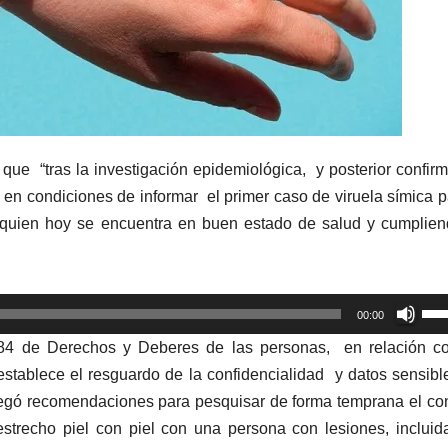
que “tras la investigación epidemiológica, y posterior confir
s en condiciones de informar el primer caso de viruela símica p
quien hoy se encuentra en buen estado de salud y cumplien
Util
00:00
las
4 de Derechos y Deberes de las personas, en relación co
tec
stablece el resguardo de la confidencialidad y datos sensibl
de
tregó recomendaciones para pesquisar de forma temprana el co
fle
strecho piel con piel con una persona con lesiones, incluid
arr