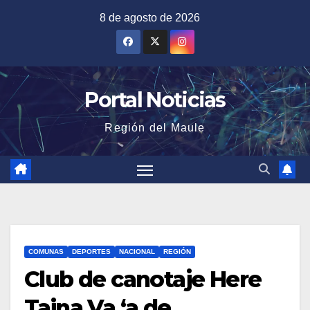
Saltar
8 de agosto de 2026
al
contenido
Portal Noticias
Región del Maule
COMUNAS
DEPORTES
NACIONAL
REGIÓN
Club de canotaje Here
Taina Va ‘a de