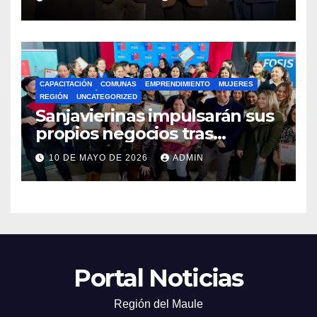
Preuniversitario Brotes 2026
CAPACITACIÓN
COMUNAS
EMPRENDIMIENTO
MUJERES
REGIÓN
UNCATEGORIZED
Sanjavierinas impulsarán sus
propios negocios tras
capacitarse junto al FOSIS
10 DE MAYO DE 2026
ADMIN
Portal Noticias
Región del Maule