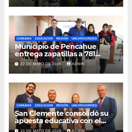
competencias
internacionales
COMUNAS
EDUCACION
REGIÓN
UNCATEGORIZED
Municipio de Pencahue
entrega zapatillas a 781
estudiantes con recursos del
22 DE MAYO DE 2026
ADMIN
Royalty Minero
COMUNAS
EDUCACION
REGIÓN
UNCATEGORIZED
San Clemente consolidó su
apuesta educativa con el
lanzamiento del
10 DE MAYO DE 2026
ADMIN