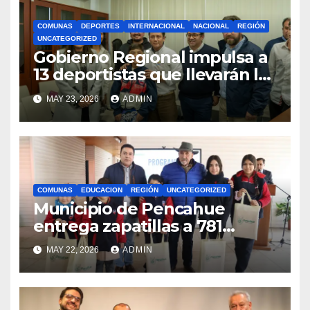
COMUNAS
DEPORTES
INTERNACIONAL
NACIONAL
REGIÓN
UNCATEGORIZED
Gobierno Regional impulsa a
13 deportistas que llevarán la
bandera maulina a
MAY 23, 2026
ADMIN
competencias
internacionales
COMUNAS
EDUCACION
REGIÓN
UNCATEGORIZED
Municipio de Pencahue
entrega zapatillas a 781
estudiantes con recursos del
MAY 22, 2026
ADMIN
Royalty Minero