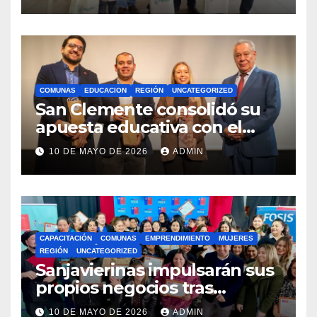
Royalty Minero
COMUNAS
EDUCACION
REGIÓN
UNCATEGORIZED
San Clemente consolidó su
apuesta educativa con el
lanzamiento del
10 DE MAYO DE 2026
ADMIN
Preuniversitario Brotes 2026
CAPACITACIÓN
COMUNAS
EMPRENDIMIENTO
MUJERES
REGIÓN
UNCATEGORIZED
Sanjavierinas impulsarán sus
propios negocios tras
capacitarse junto al FOSIS
10 DE MAYO DE 2026
ADMIN