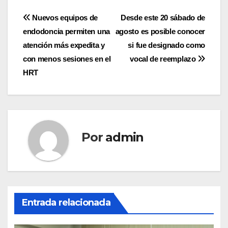
Navegación
Nuevos equipos de
Desde este 20 sábado de
endodoncia permiten una
agosto es posible conocer
de
atención más expedita y
si fue designado como
entradas
con menos sesiones en el
vocal de reemplazo
HRT
Por
admin
Entrada relacionada