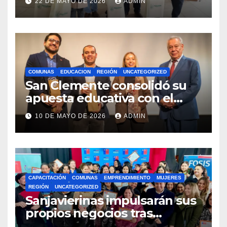
22 DE MAYO DE 2026
ADMIN
Royalty Minero
COMUNAS
EDUCACION
REGIÓN
UNCATEGORIZED
San Clemente consolidó su
apuesta educativa con el
lanzamiento del
10 DE MAYO DE 2026
ADMIN
Preuniversitario Brotes 2026
CAPACITACIÓN
COMUNAS
EMPRENDIMIENTO
MUJERES
REGIÓN
UNCATEGORIZED
Sanjavierinas impulsarán sus
propios negocios tras
capacitarse junto al FOSIS