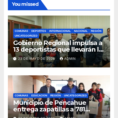
You missed
COMUNAS
DEPORTES
INTERNACIONAL
NACIONAL
REGIÓN
UNCATEGORIZED
Gobierno Regional impulsa a
13 deportistas que llevarán la
bandera maulina a
23 DE MAYO DE 2026
ADMIN
competencias
internacionales
COMUNAS
EDUCACION
REGIÓN
UNCATEGORIZED
Municipio de Pencahue
entrega zapatillas a 781
estudiantes con recursos del