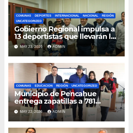
COMUNAS
DEPORTES
INTERNACIONAL
NACIONAL
REGIÓN
UNCATEGORIZED
Gobierno Regional impulsa a
13 deportistas que llevarán la
bandera maulina a
MAY 23, 2026
ADMIN
competencias
internacionales
COMUNAS
EDUCACION
REGIÓN
UNCATEGORIZED
Municipio de Pencahue
entrega zapatillas a 781
estudiantes con recursos del
MAY 22, 2026
ADMIN
Royalty Minero