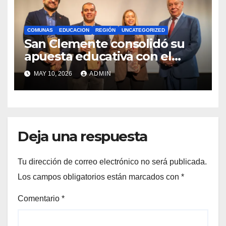
COMUNAS
EDUCACION
REGIÓN
UNCATEGORIZED
San Clemente consolidó su
apuesta educativa con el
lanzamiento del
MAY 10, 2026
ADMIN
Preuniversitario Brotes 2026
Deja una respuesta
Tu dirección de correo electrónico no será publicada.
Los campos obligatorios están marcados con
*
Comentario
*