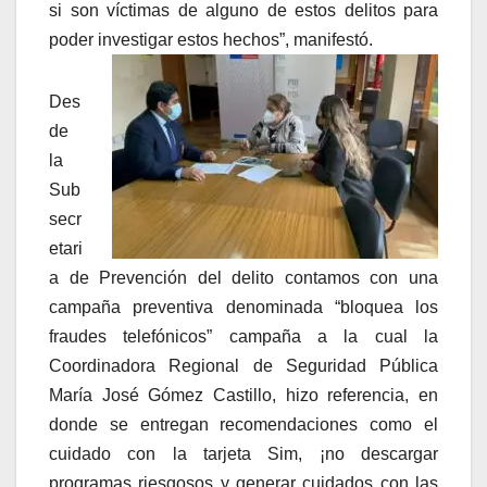
si son víctimas de alguno de estos delitos para
poder investigar estos hechos”, manifestó.
Des
de
la
Sub
secr
etari
a de Prevención del delito contamos con una
campaña preventiva denominada “bloquea los
fraudes telefónicos” campaña a la cual la
Coordinadora Regional de Seguridad Pública
María José Gómez Castillo, hizo referencia, en
donde se entregan recomendaciones como el
cuidado con la tarjeta Sim, ¡no descargar
programas riesgosos y generar cuidados con las