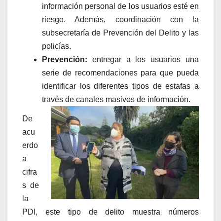
información personal de los usuarios esté en
riesgo. Además, coordinación con la
subsecretaría de Prevención del Delito y las
policías.
Prevención:
entregar a los usuarios una
serie de recomendaciones para que pueda
identificar los diferentes tipos de estafas a
través de canales masivos de información.
De
acu
erdo
a
cifra
s de
la
PDI, este tipo de delito muestra números