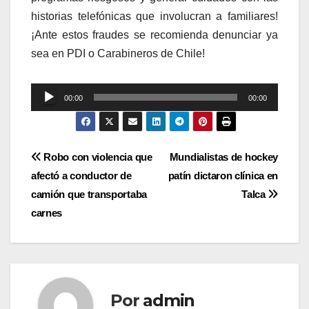
historias telefónicas que involucran a familiares!
¡Ante estos fraudes se recomienda denunciar ya
sea en PDI o Carabineros de Chile!
Reproductor
00:00
00:00
de
audio
Navegación
Robo con violencia que
Mundialistas de hockey
afectó a conductor de
patín dictaron clínica en
de
camión que transportaba
Talca
entradas
carnes
Por
admin