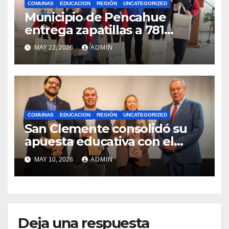
COMUNAS
EDUCACION
REGIÓN
UNCATEGORIZED
Municipio de Pencahue
entrega zapatillas a 781
estudiantes con recursos del
MAY 22, 2026
ADMIN
Royalty Minero
COMUNAS
EDUCACION
REGIÓN
UNCATEGORIZED
San Clemente consolidó su
apuesta educativa con el
lanzamiento del
MAY 10, 2026
ADMIN
Preuniversitario Brotes 2026
Deja una respuesta