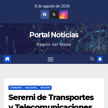
Saltar
8 de agosto de 2026
al
contenido
Portal Noticias
Región del Maule
COMUNAS
NACIONAL
REGIÓN
Seremi de Transportes
y Telecomunicaciones