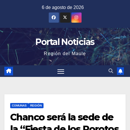
Saltar
6 de agosto de 2026
al
contenido
Portal Noticias
Región del Maule
COMUNAS
REGIÓN
Chanco será la sede de
la “Fiesta de los Porotos