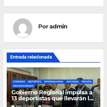
Por
admin
Entrada relacionada
COMUNAS
DEPORTES
INTERNACIONAL
NACIONAL
REGIÓN
UNCATEGORIZED
Gobierno Regional impulsa a
13 deportistas que llevarán la
bandera maulina a
MAY 23, 2026
ADMIN