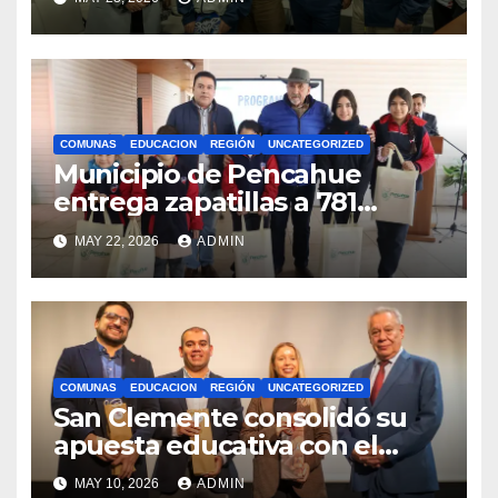
competencias
internacionales
COMUNAS
EDUCACION
REGIÓN
UNCATEGORIZED
Municipio de Pencahue
entrega zapatillas a 781
estudiantes con recursos del
MAY 22, 2026
ADMIN
Royalty Minero
COMUNAS
EDUCACION
REGIÓN
UNCATEGORIZED
San Clemente consolidó su
apuesta educativa con el
lanzamiento del
MAY 10, 2026
ADMIN