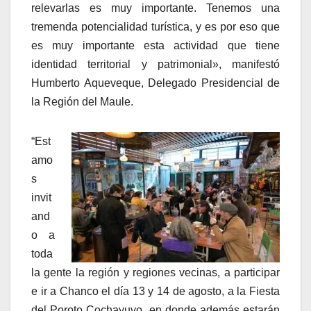
relevarlas es muy importante. Tenemos una
tremenda potencialidad turística, y es por eso que
es muy importante esta actividad que tiene
identidad territorial y patrimonial», manifestó
Humberto Aqueveque, Delegado Presidencial de
la Región del Maule.
“Est
amo
s
invit
and
o a
toda
la gente la región y regiones vecinas, a participar
e ir a Chanco el día 13 y 14 de agosto, a la Fiesta
del Poroto Cochayuyo, en donde además estarán