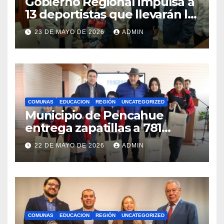
Gobierno Regional impulsa a
13 deportistas que llevarán la
bandera maulina a
23 DE MAYO DE 2026
ADMIN
competencias
internacionales
COMUNAS
EDUCACION
REGIÓN
UNCATEGORIZED
Municipio de Pencahue
entrega zapatillas a 781
estudiantes con recursos del
22 DE MAYO DE 2026
ADMIN
Royalty Minero
COMUNAS
EDUCACION
REGIÓN
UNCATEGORIZED