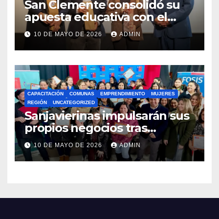
San Clemente consolidó su
apuesta educativa con el
lanzamiento del
10 DE MAYO DE 2026
ADMIN
Preuniversitario Brotes 2026
CAPACITACIÓN
COMUNAS
EMPRENDIMIENTO
MUJERES
REGIÓN
UNCATEGORIZED
Sanjavierinas impulsarán sus
propios negocios tras
capacitarse junto al FOSIS
10 DE MAYO DE 2026
ADMIN