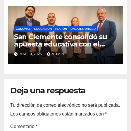
COMUNAS
EDUCACION
REGIÓN
UNCATEGORIZED
San Clemente consolidó su
apuesta educativa con el
lanzamiento del
MAY 10, 2026
ADMIN
Preuniversitario Brotes 2026
Deja una respuesta
Tu dirección de correo electrónico no será publicada.
Los campos obligatorios están marcados con
*
Comentario
*