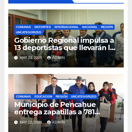
COMUNAS
DEPORTES
INTERNACIONAL
NACIONAL
REGIÓN
UNCATEGORIZED
Gobierno Regional impulsa a
13 deportistas que llevarán la
bandera maulina a
MAY 23, 2026
ADMIN
competencias
internacionales
COMUNAS
EDUCACION
REGIÓN
UNCATEGORIZED
Municipio de Pencahue
entrega zapatillas a 781
estudiantes con recursos del
MAY 22, 2026
ADMIN
Royalty Minero