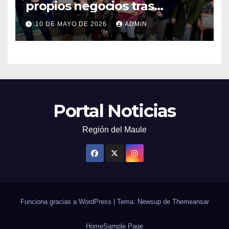
propios negocios tras
capacitarse junto al FOSIS
10 DE MAYO DE 2026
ADMIN
Portal Noticias
Región del Maule
Funciona gracias a WordPress
|
Tema: Newsup de
Themeansar
Home
Sample Page