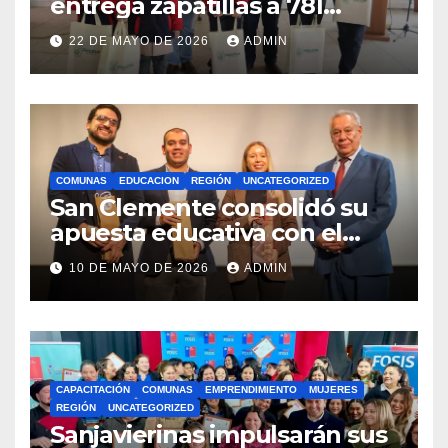
entrega zapatillas a 781
estudiantes con recursos del
22 DE MAYO DE 2026
ADMIN
Royalty Minero
COMUNAS
EDUCACION
REGIÓN
UNCATEGORIZED
San Clemente consolidó su
apuesta educativa con el
lanzamiento del
10 DE MAYO DE 2026
ADMIN
Preuniversitario Brotes 2026
CAPACITACIÓN
COMUNAS
EMPRENDIMIENTO
MUJERES
REGIÓN
UNCATEGORIZED
Sanjavierinas impulsarán sus