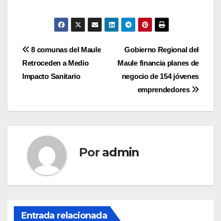
Navegación
8 comunas del Maule
Gobierno Regional del
Retroceden a Medio
Maule financia planes de
de
Impacto Sanitario
negocio de 154 jóvenes
entradas
emprendedores
Por
admin
Entrada relacionada