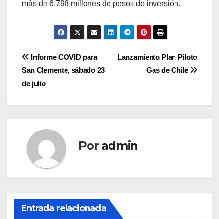
más de 6.798 millones de pesos de inversión.
Navegación
Informe COVID para
Lanzamiento Plan Piloto
San Clemente, sábado 23
Gas de Chile
de
de julio
entradas
Por
admin
Entrada relacionada