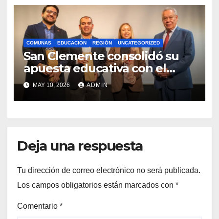
COMUNAS
EDUCACION
REGIÓN
UNCATEGORIZED
San Clemente consolidó su
apuesta educativa con el
lanzamiento del
MAY 10, 2026
ADMIN
Preuniversitario Brotes 2026
Deja una respuesta
Tu dirección de correo electrónico no será publicada.
Los campos obligatorios están marcados con
*
Comentario
*