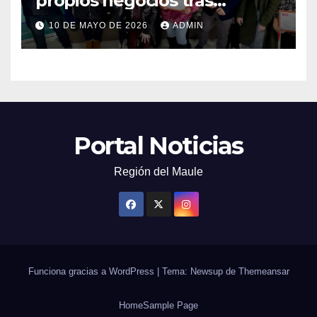
propios negocios tras
capacitarse junto al FOSIS
10 DE MAYO DE 2026
ADMIN
Portal Noticias
Región del Maule
Funciona gracias a WordPress
|
Tema: Newsup de
Themeansar
Home
Sample Page