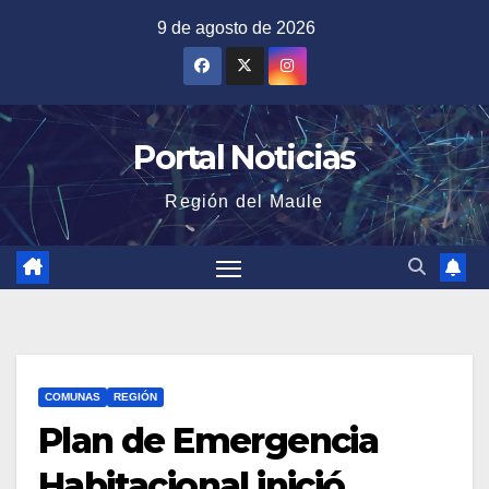
Saltar
9 de agosto de 2026
al
contenido
Portal Noticias
Región del Maule
COMUNAS
REGIÓN
Plan de Emergencia
Habitacional inició