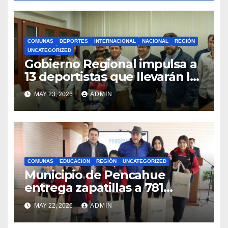
COMUNAS
DEPORTES
INTERNACIONAL
NACIONAL
REGIÓN
UNCATEGORIZED
Gobierno Regional impulsa a
13 deportistas que llevarán la
bandera maulina a
MAY 23, 2026
ADMIN
competencias
internacionales
COMUNAS
EDUCACION
REGIÓN
UNCATEGORIZED
Municipio de Pencahue
entrega zapatillas a 781
estudiantes con recursos del
MAY 22, 2026
ADMIN
Royalty Minero