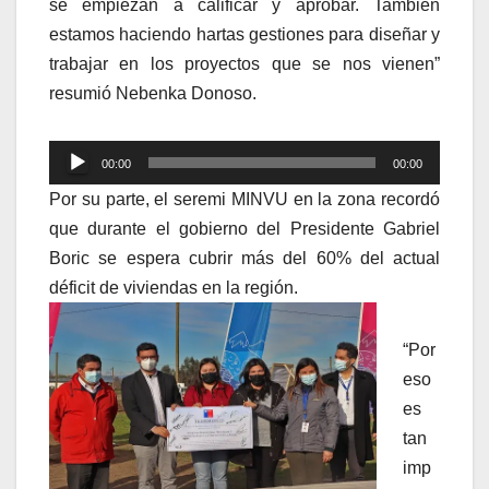
se empiezan a calificar y aprobar. También
estamos haciendo hartas gestiones para diseñar y
trabajar en los proyectos que se nos vienen”
resumió Nebenka Donoso.
Reproductor
00:00
00:00
de
Por su parte, el seremi MINVU en la zona recordó
audio
que durante el gobierno del Presidente Gabriel
Boric se espera cubrir más del 60% del actual
déficit de viviendas en la región.
“Por
eso
es
tan
imp