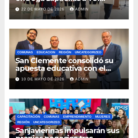
estudiantes con recursos del
22 DE MAYO DE 2026
ADMIN
Royalty Minero
COMUNAS
EDUCACION
REGIÓN
UNCATEGORIZED
San Clemente consolidó su
apuesta educativa con el
lanzamiento del
10 DE MAYO DE 2026
ADMIN
Preuniversitario Brotes 2026
CAPACITACIÓN
COMUNAS
EMPRENDIMIENTO
MUJERES
REGIÓN
UNCATEGORIZED
Sanjavierinas impulsarán sus