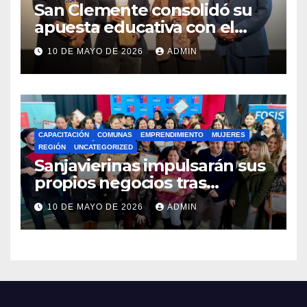
San Clemente consolidó su
apuesta educativa con el
lanzamiento del
10 DE MAYO DE 2026
ADMIN
Preuniversitario Brotes 2026
CAPACITACIÓN
COMUNAS
EMPRENDIMIENTO
MUJERES
REGIÓN
UNCATEGORIZED
Sanjavierinas impulsarán sus
propios negocios tras
capacitarse junto al FOSIS
10 DE MAYO DE 2026
ADMIN