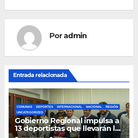
entradas
Por
admin
Entrada relacionada
COMUNAS
DEPORTES
INTERNACIONAL
NACIONAL
REGIÓN
UNCATEGORIZED
Gobierno Regional impulsa a
13 deportistas que llevarán la
bandera maulina a