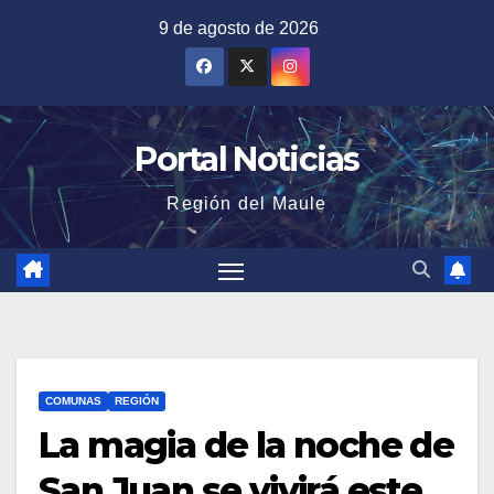
Saltar
9 de agosto de 2026
al
contenido
Portal Noticias
Región del Maule
COMUNAS
REGIÓN
La magia de la noche de
San Juan se vivirá este