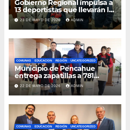
Gobierno Regional impulsa a
13 deportistas que llevarán la
bandera maulina a
23 DE MAYO DE 2026
ADMIN
competencias
internacionales
COMUNAS
EDUCACION
REGIÓN
UNCATEGORIZED
Municipio de Pencahue
entrega zapatillas a 781
estudiantes con recursos del
22 DE MAYO DE 2026
ADMIN
Royalty Minero
COMUNAS
EDUCACION
REGIÓN
UNCATEGORIZED