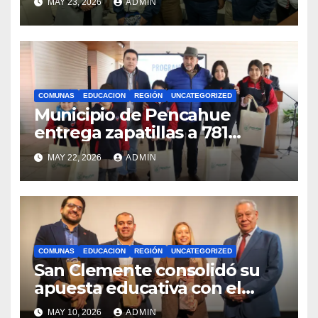
MAY 23, 2026
ADMIN
competencias
internacionales
COMUNAS
EDUCACION
REGIÓN
UNCATEGORIZED
Municipio de Pencahue
entrega zapatillas a 781
estudiantes con recursos del
MAY 22, 2026
ADMIN
Royalty Minero
COMUNAS
EDUCACION
REGIÓN
UNCATEGORIZED
San Clemente consolidó su
apuesta educativa con el
lanzamiento del
MAY 10, 2026
ADMIN