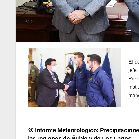
El d
jefe
Pref
inst
manc
Navegación
Informe Meteorológico: Precipitacione
las regiones de Ñuble y de Los Lagos