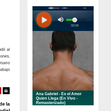
udó al
ones,
sario
rabajo
de la
ndial