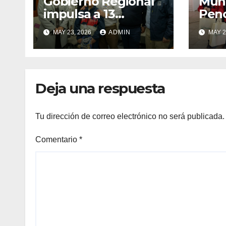
Gobierno Regional
Muni
impulsa a 13
Pen
deportistas que
zapat
MAY 23, 2026
ADMIN
MAY 2
llevarán la bandera
estu
maulina a
recu
competencias
Min
internacionales
Deja una respuesta
Tu dirección de correo electrónico no será publicada.
Comentario
*