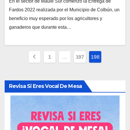
En el sector de Maule Sur comenzó la Entrega de
Fardos 2022 realizada por el Municipio de Colbún, un
beneficio muy esperado por los agricultores y
ganaderos que durante esta…
Paginación
1
…
197
198
de
entradas
Revisa Si Eres Vocal De Mesa