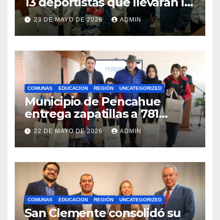
13 deportistas que llevarán la
bandera maulina a
23 DE MAYO DE 2026
ADMIN
competencias
internacionales
COMUNAS
EDUCACION
REGIÓN
UNCATEGORIZED
Municipio de Pencahue
entrega zapatillas a 781
estudiantes con recursos del
22 DE MAYO DE 2026
ADMIN
Royalty Minero
COMUNAS
EDUCACION
REGIÓN
UNCATEGORIZED
San Clemente consolidó su