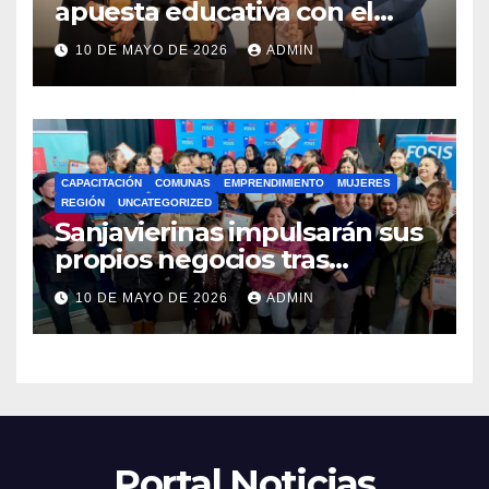
apuesta educativa con el
lanzamiento del
10 DE MAYO DE 2026
ADMIN
Preuniversitario Brotes 2026
CAPACITACIÓN
COMUNAS
EMPRENDIMIENTO
MUJERES
REGIÓN
UNCATEGORIZED
Sanjavierinas impulsarán sus
propios negocios tras
capacitarse junto al FOSIS
10 DE MAYO DE 2026
ADMIN
Portal Noticias