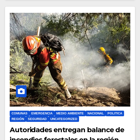
COMUNAS
EMERGENCIA
MEDIO AMBIENTE
NACIONAL
POLITICA
REGIÓN
SEGURIDAD
UNCATEGORIZED
Autoridades entregan balance de
incendios forestales en la región