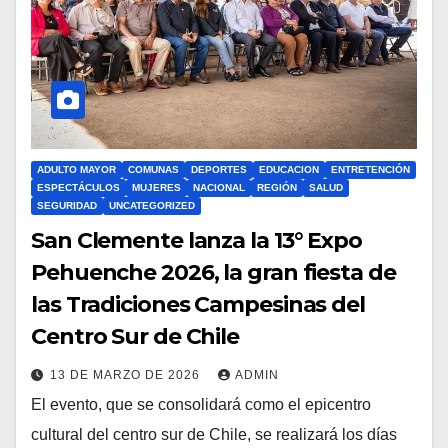
ADULTO MAYOR
COMUNAS
DEPORTES
EDUCACION
ENTRETENCIÓN
ESPECTÁCULOS
MUJERES
NACIONAL
REGIÓN
SALUD
SEGURIDAD
UNCATEGORIZED
San Clemente lanza la 13° Expo
Pehuenche 2026, la gran fiesta de
las Tradiciones Campesinas del
Centro Sur de Chile
13 DE MARZO DE 2026
ADMIN
El evento, que se consolidará como el epicentro
cultural del centro sur de Chile, se realizará los días