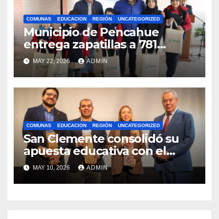
COMUNAS
EDUCACION
REGIÓN
UNCATEGORIZED
Municipio de Pencahue
entrega zapatillas a 781
estudiantes con recursos del
MAY 22, 2026
ADMIN
Royalty Minero
COMUNAS
EDUCACION
REGIÓN
UNCATEGORIZED
San Clemente consolidó su
apuesta educativa con el
lanzamiento del
MAY 10, 2026
ADMIN
Preuniversitario Brotes 2026