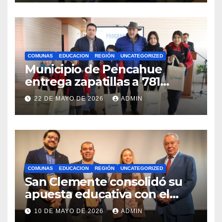
internacionales
COMUNAS
EDUCACION
REGIÓN
UNCATEGORIZED
Municipio de Pencahue
entrega zapatillas a 781
estudiantes con recursos del
22 DE MAYO DE 2026
ADMIN
Royalty Minero
COMUNAS
EDUCACION
REGIÓN
UNCATEGORIZED
San Clemente consolidó su
apuesta educativa con el
lanzamiento del
10 DE MAYO DE 2026
ADMIN
Preuniversitario Brotes 2026