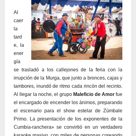
Al
caer
la
tard
e, la
ener
gía
se trasladó a los callejones de la feria con la
irrupción de la Murga, que junto a bronces, cajas y
tambores, inundó de ritmo cada rincón del recinto.
Al llegar la noche, el grupo
Maleficio de Amor
fue
el encargado de encender los ánimos, preparando
el escenario para el show estelar de Zúmbale
Primo. La presentación de los exponentes de la
Cumbia-ranchera» se convirtió en un verdadero
karaoke masivo, con miles de personas coreando