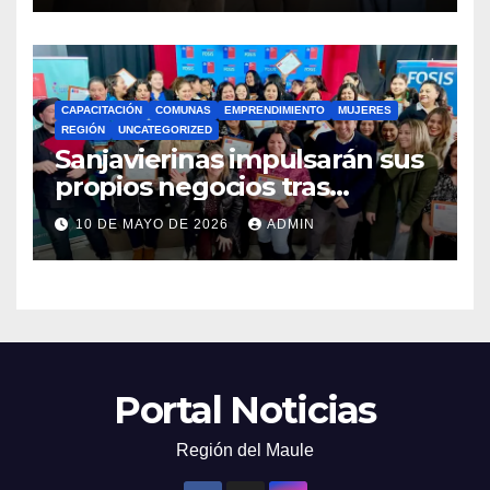
CAPACITACIÓN
COMUNAS
EMPRENDIMIENTO
MUJERES
REGIÓN
UNCATEGORIZED
Sanjavierinas impulsarán sus
propios negocios tras
capacitarse junto al FOSIS
10 DE MAYO DE 2026
ADMIN
Portal Noticias
Región del Maule