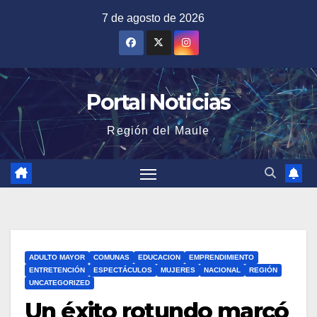
Saltar
7 de agosto de 2026
al
contenido
Portal Noticias
Región del Maule
ADULTO MAYOR
COMUNAS
EDUCACION
EMPRENDIMIENTO
ENTRETENCIÓN
ESPECTÁCULOS
MUJERES
NACIONAL
REGIÓN
UNCATEGORIZED
Un éxito rotundo marcó