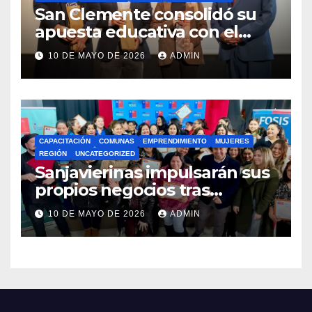
San Clemente consolidó su
apuesta educativa con el
lanzamiento del
10 DE MAYO DE 2026
ADMIN
Preuniversitario Brotes 2026
CAPACITACIÓN
COMUNAS
EMPRENDIMIENTO
MUJERES
REGIÓN
UNCATEGORIZED
Sanjavierinas impulsarán sus
propios negocios tras
capacitarse junto al FOSIS
10 DE MAYO DE 2026
ADMIN