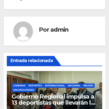
entradas
Por
admin
Entrada relacionada
COMUNAS
DEPORTES
INTERNACIONAL
NACIONAL
REGIÓN
UNCATEGORIZED
Gobierno Regional impulsa a
13 deportistas que llevarán la
bandera maulina a