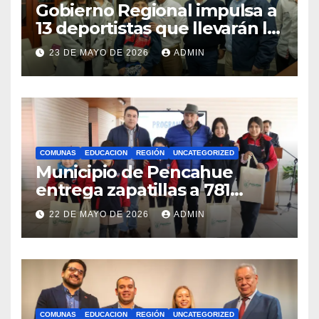
Gobierno Regional impulsa a
13 deportistas que llevarán la
bandera maulina a
23 DE MAYO DE 2026
ADMIN
competencias
internacionales
COMUNAS
EDUCACION
REGIÓN
UNCATEGORIZED
Municipio de Pencahue
entrega zapatillas a 781
estudiantes con recursos del
22 DE MAYO DE 2026
ADMIN
Royalty Minero
COMUNAS
EDUCACION
REGIÓN
UNCATEGORIZED