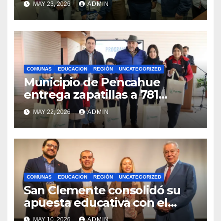
MAY 23, 2026
ADMIN
competencias
internacionales
COMUNAS
EDUCACION
REGIÓN
UNCATEGORIZED
Municipio de Pencahue
entrega zapatillas a 781
estudiantes con recursos del
MAY 22, 2026
ADMIN
Royalty Minero
COMUNAS
EDUCACION
REGIÓN
UNCATEGORIZED
San Clemente consolidó su
apuesta educativa con el
lanzamiento del
MAY 10, 2026
ADMIN