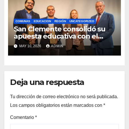
COMUNAS
EDUCACION
REGIÓN
UNCATEGORIZED
San Clemente consolidó su
apuesta educativa con el
lanzamiento del
MAY 10, 2026
ADMIN
Preuniversitario Brotes 2026
Deja una respuesta
Tu dirección de correo electrónico no será publicada.
Los campos obligatorios están marcados con
*
Comentario
*