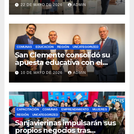
estudiantes con recursos del
22 DE MAYO DE 2026
ADMIN
Royalty Minero
COMUNAS
EDUCACION
REGIÓN
UNCATEGORIZED
San Clemente consolidó su
apuesta educativa con el
lanzamiento del
10 DE MAYO DE 2026
ADMIN
Preuniversitario Brotes 2026
CAPACITACIÓN
COMUNAS
EMPRENDIMIENTO
MUJERES
REGIÓN
UNCATEGORIZED
Sanjavierinas impulsarán sus
propios negocios tras