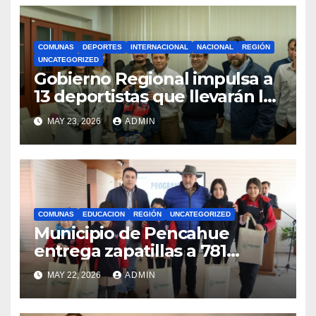
COMUNAS
DEPORTES
INTERNACIONAL
NACIONAL
REGIÓN
UNCATEGORIZED
Gobierno Regional impulsa a
13 deportistas que llevarán la
bandera maulina a
MAY 23, 2026
ADMIN
competencias
internacionales
COMUNAS
EDUCACION
REGIÓN
UNCATEGORIZED
Municipio de Pencahue
entrega zapatillas a 781
estudiantes con recursos del
MAY 22, 2026
ADMIN
Royalty Minero