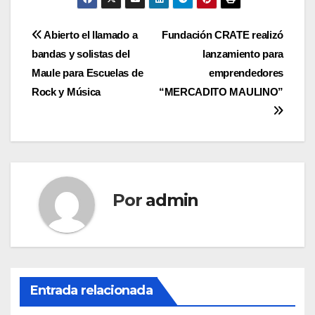
Navegación
Abierto el llamado a
Fundación CRATE realizó
bandas y solistas del
lanzamiento para
de
Maule para Escuelas de
emprendedores
entradas
Rock y Música
“MERCADITO MAULINO”
Por
admin
Entrada relacionada