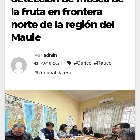
la fruta en frontera
norte de la región del
Maule
Por
admin
#Curicó
,
#Rauco
,
MAY 8, 2024
#Romeral
,
#Teno