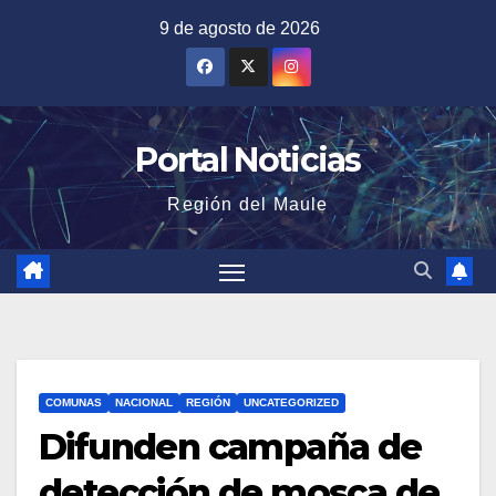
Saltar
9 de agosto de 2026
al
contenido
Portal Noticias
Región del Maule
COMUNAS
NACIONAL
REGIÓN
UNCATEGORIZED
Difunden campaña de
detección de mosca de