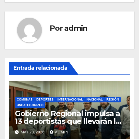
Por
admin
Entrada relacionada
COMUNAS
DEPORTES
INTERNACIONAL
NACIONAL
REGIÓN
UNCATEGORIZED
Gobierno Regional impulsa a
13 deportistas que llevarán la
bandera maulina a
MAY 23, 2026
ADMIN
competencias