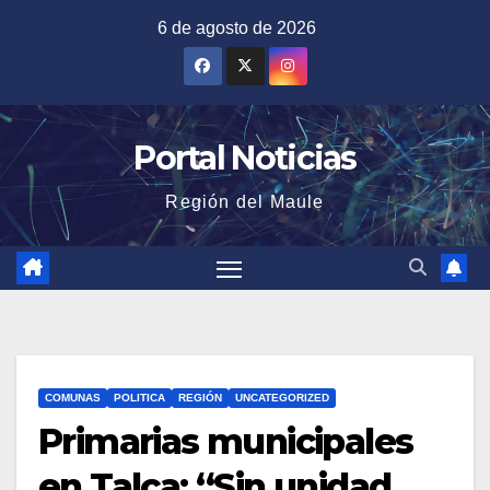
Saltar
6 de agosto de 2026
al
contenido
Portal Noticias
Región del Maule
COMUNAS
POLITICA
REGIÓN
UNCATEGORIZED
Primarias municipales
en Talca: “Sin unidad