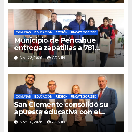
internacionales
COMUNAS
EDUCACION
REGIÓN
UNCATEGORIZED
Municipio de Pencahue
entrega zapatillas a 781
estudiantes con recursos del
MAY 22, 2026
ADMIN
Royalty Minero
COMUNAS
EDUCACION
REGIÓN
UNCATEGORIZED
San Clemente consolidó su
apuesta educativa con el
lanzamiento del
MAY 10, 2026
ADMIN
Preuniversitario Brotes 2026