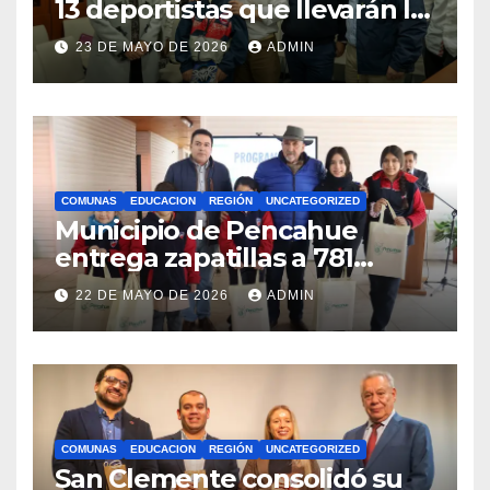
13 deportistas que llevarán la
bandera maulina a
23 DE MAYO DE 2026
ADMIN
competencias
internacionales
COMUNAS
EDUCACION
REGIÓN
UNCATEGORIZED
Municipio de Pencahue
entrega zapatillas a 781
estudiantes con recursos del
22 DE MAYO DE 2026
ADMIN
Royalty Minero
COMUNAS
EDUCACION
REGIÓN
UNCATEGORIZED
San Clemente consolidó su