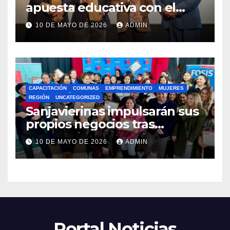
apuesta educativa con el
lanzamiento del
10 DE MAYO DE 2026
ADMIN
Preuniversitario Brotes 2026
CAPACITACIÓN
COMUNAS
EMPRENDIMIENTO
MUJERES
REGIÓN
UNCATEGORIZED
Sanjavierinas impulsarán sus
propios negocios tras
capacitarse junto al FOSIS
10 DE MAYO DE 2026
ADMIN
Portal Noticias