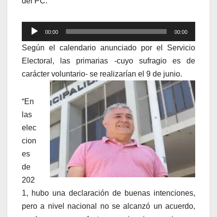
del PC.
Reproductor
00:00
00:00
de
Según el calendario anunciado por el Servicio
audio
Electoral, las primarias -cuyo sufragio es de
carácter voluntario- se realizarían el 9 de junio.
“En
las
elec
cion
es
de
202
1, hubo una declaración de buenas intenciones,
pero a nivel nacional no se alcanzó un acuerdo,