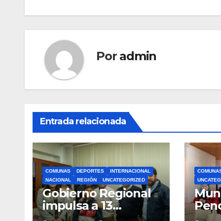
entradas
Por
admin
Entrada relacionada
COMUNAS
DEPORTES
INTERNACIONAL
COMUNA
NACIONAL
REGIÓN
UNCATEGORIZED
UNCATEG
Gobierno Regional
Muni
impulsa a 13
Pen
deportistas que
zapat