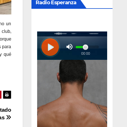
Radio Esperanza
ho un
 club,
orque
s para
 y qué
stado
mas