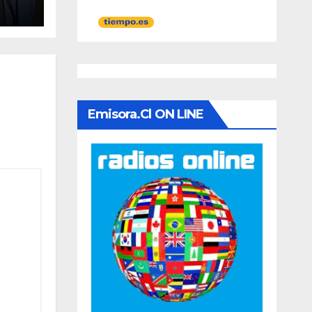
nto
ario
Emisora.cl ON LINE