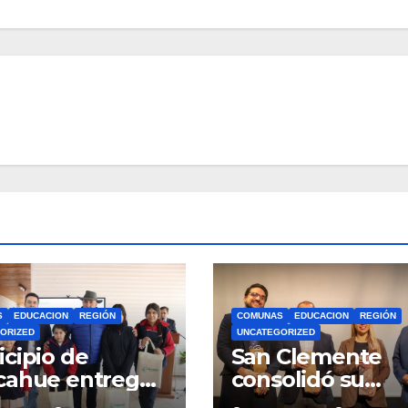
S
EDUCACION
REGIÓN
COMUNAS
EDUCACION
REGIÓN
ORIZED
UNCATEGORIZED
cipio de
San Clemente
cahue entrega
consolidó su
illas a 781
apuesta educati