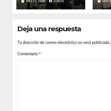
MAY 23, 2026
ADMIN
MAY 2
llevarán la bandera
estu
maulina a
recu
competencias
Min
internacionales
Deja una respuesta
Tu dirección de correo electrónico no será publicada.
Comentario
*