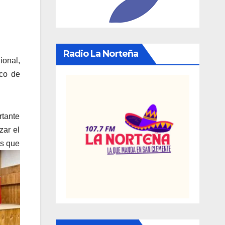
Radio La Norteña
ional,
ico de
tante
zar el
s que