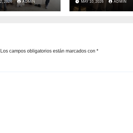
2, 2026
ADMIN
MAY 10, 2026
ADMIN
diantes con
con el lanzamie
rsos del Royalty
del Preuniversit
ero
Brotes 2026
Los campos obligatorios están marcados con
*