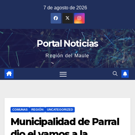
Saltar
7 de agosto de 2026
al
contenido
Portal Noticias
Región del Maule
COMUNAS
REGIÓN
UNCATEGORIZED
Municipalidad de Parral
dio el vamos a la