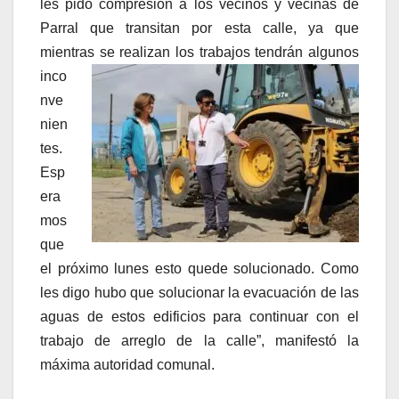
les pido compresión a los vecinos y vecinas de
Parral que transitan por esta calle, ya que
mientras se realizan los
trabajos tendrán algunos
inco
nve
nien
tes.
Esp
era
mos
que
el próximo lunes esto quede solucionado. Como
les digo hubo que solucionar la evacuación de las
aguas de estos edificios para continuar con el
trabajo de arreglo de la calle”, manifestó la
máxima autoridad comunal.