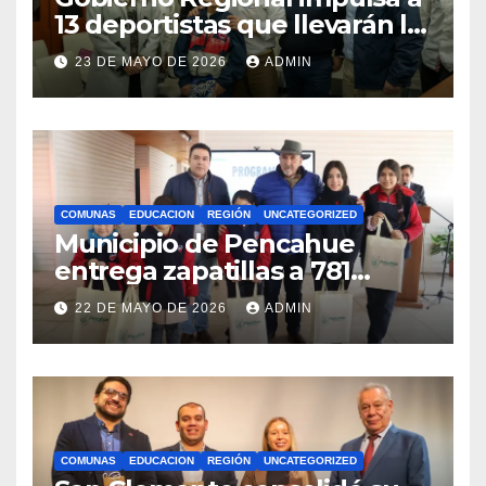
13 deportistas que llevarán la
bandera maulina a
23 DE MAYO DE 2026
ADMIN
competencias
internacionales
COMUNAS
EDUCACION
REGIÓN
UNCATEGORIZED
Municipio de Pencahue
entrega zapatillas a 781
estudiantes con recursos del
22 DE MAYO DE 2026
ADMIN
Royalty Minero
COMUNAS
EDUCACION
REGIÓN
UNCATEGORIZED