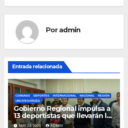
Por
admin
Entrada relacionada
COMUNAS
DEPORTES
INTERNACIONAL
NACIONAL
REGIÓN
UNCATEGORIZED
Gobierno Regional impulsa a
13 deportistas que llevarán la
bandera maulina a
MAY 23, 2026
ADMIN