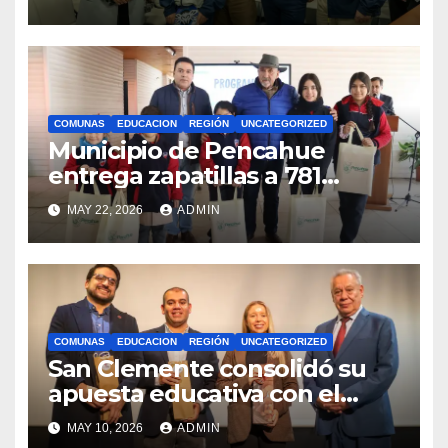
competencias
internacionales
COMUNAS
EDUCACION
REGIÓN
UNCATEGORIZED
Municipio de Pencahue
entrega zapatillas a 781
estudiantes con recursos del
MAY 22, 2026
ADMIN
Royalty Minero
COMUNAS
EDUCACION
REGIÓN
UNCATEGORIZED
San Clemente consolidó su
apuesta educativa con el
lanzamiento del
MAY 10, 2026
ADMIN
Preuniversitario Brotes 2026