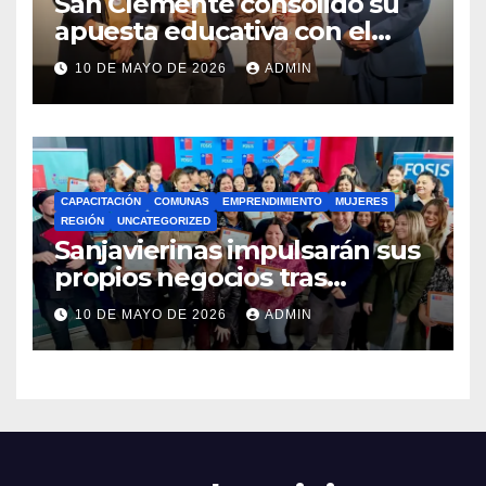
San Clemente consolidó su
apuesta educativa con el
lanzamiento del
10 DE MAYO DE 2026
ADMIN
Preuniversitario Brotes 2026
CAPACITACIÓN
COMUNAS
EMPRENDIMIENTO
MUJERES
REGIÓN
UNCATEGORIZED
Sanjavierinas impulsarán sus
propios negocios tras
capacitarse junto al FOSIS
10 DE MAYO DE 2026
ADMIN