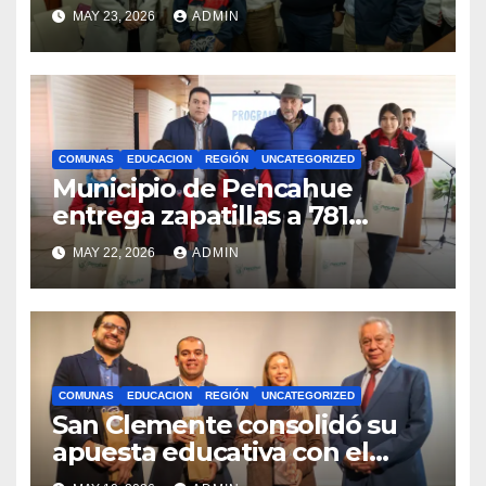
bandera maulina a
MAY 23, 2026
ADMIN
competencias
internacionales
COMUNAS
EDUCACION
REGIÓN
UNCATEGORIZED
Municipio de Pencahue
entrega zapatillas a 781
estudiantes con recursos del
MAY 22, 2026
ADMIN
Royalty Minero
COMUNAS
EDUCACION
REGIÓN
UNCATEGORIZED
San Clemente consolidó su
apuesta educativa con el
lanzamiento del