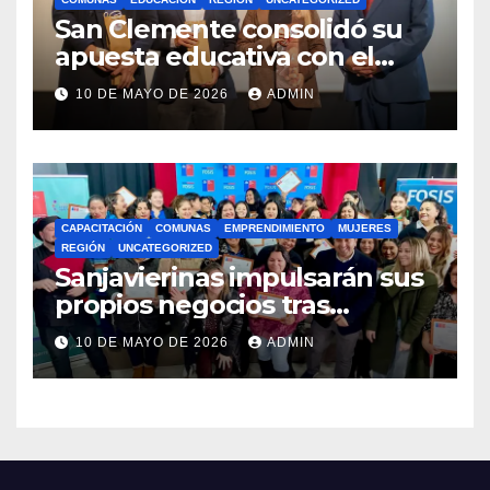
San Clemente consolidó su
apuesta educativa con el
lanzamiento del
10 DE MAYO DE 2026
ADMIN
Preuniversitario Brotes 2026
CAPACITACIÓN
COMUNAS
EMPRENDIMIENTO
MUJERES
REGIÓN
UNCATEGORIZED
Sanjavierinas impulsarán sus
propios negocios tras
capacitarse junto al FOSIS
10 DE MAYO DE 2026
ADMIN