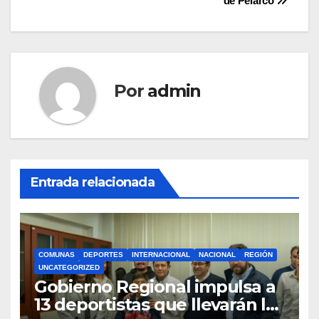
de Pelarco
Por
admin
Entrada relacionada
COMUNAS
DEPORTES
INTERNACIONAL
NACIONAL
REGIÓN
UNCATEGORIZED
Gobierno Regional impulsa a
13 deportistas que llevarán la