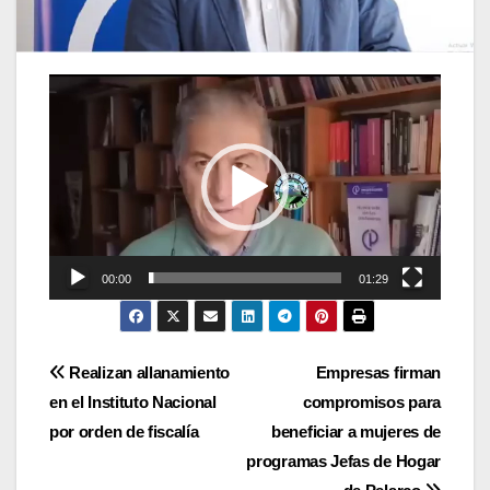
Reproductor
de
vídeo
00:00
01:29
Navegación
Realizan allanamiento
Empresas firman
en el Instituto Nacional
compromisos para
de
por orden de fiscalía
beneficiar a mujeres de
entradas
programas Jefas de Hogar