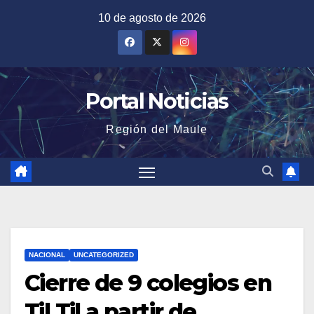
Saltar
10 de agosto de 2026
al
contenido
Portal Noticias
Región del Maule
NACIONAL
UNCATEGORIZED
Cierre de 9 colegios en
Til Til a partir de