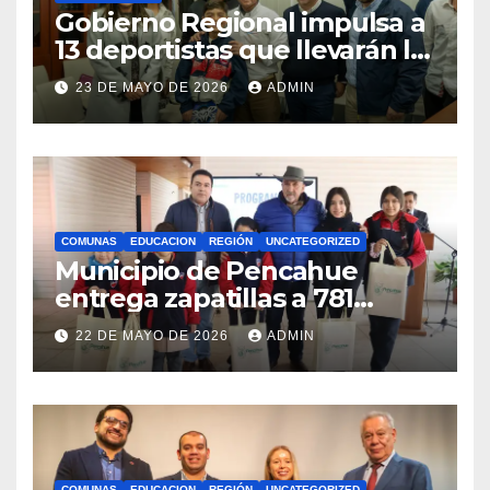
Gobierno Regional impulsa a
13 deportistas que llevarán la
bandera maulina a
23 DE MAYO DE 2026
ADMIN
competencias
internacionales
COMUNAS
EDUCACION
REGIÓN
UNCATEGORIZED
Municipio de Pencahue
entrega zapatillas a 781
estudiantes con recursos del
22 DE MAYO DE 2026
ADMIN
Royalty Minero
COMUNAS
EDUCACION
REGIÓN
UNCATEGORIZED