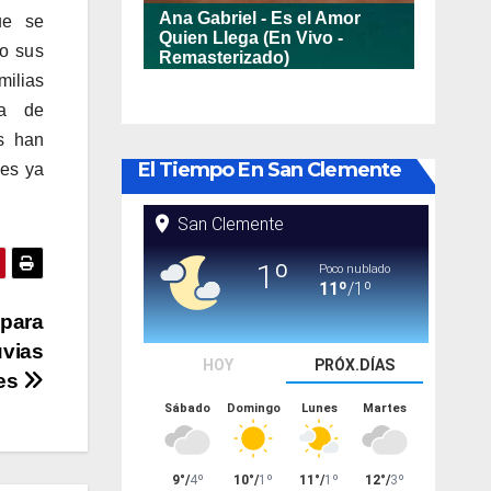
ue se
mo sus
ilias
ca de
s han
El Tiempo En San Clemente
nes ya
 para
uvias
nes