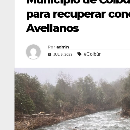
para recuperar cone
Avellanos
Por
admin
#Colbún
JUL 9, 2023