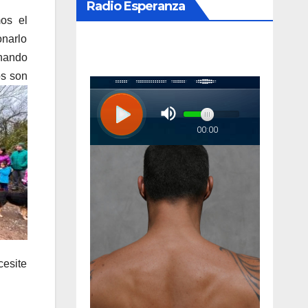
Radio Esperanza
os el
onarlo
onando
os son
cesite