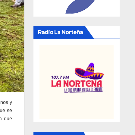
Radio La Norteña
inos y
que se
ta que