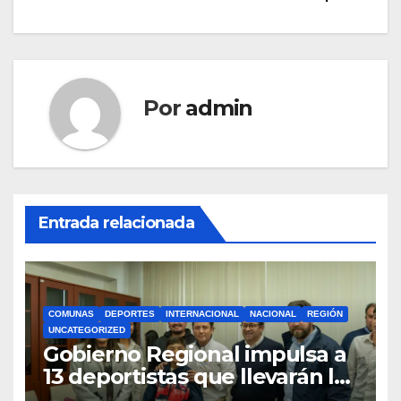
entradas
Por
admin
Entrada relacionada
COMUNAS
DEPORTES
INTERNACIONAL
NACIONAL
REGIÓN
UNCATEGORIZED
Gobierno Regional impulsa a
13 deportistas que llevarán la
bandera maulina a