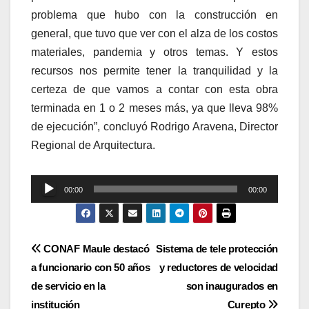
problema que hubo con la construcción en
general, que tuvo que ver con el alza de los costos
materiales, pandemia y otros temas. Y estos
recursos nos permite tener la tranquilidad y la
certeza de que vamos a contar con esta obra
terminada en 1 o 2 meses más, ya que lleva 98%
de ejecución”, concluyó Rodrigo Aravena, Director
Regional de Arquitectura.
Reproductor
00:00
00:00
de
audio
Navegación
CONAF Maule destacó
Sistema de tele protección
a funcionario con 50 años
y reductores de velocidad
de
de servicio en la
son inaugurados en
institución
Curepto