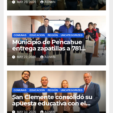
MAY 23, 2026
ADMIN
competencias
internacionales
COMUNAS
EDUCACION
REGIÓN
UNCATEGORIZED
Municipio de Pencahue
entrega zapatillas a 781
estudiantes con recursos del
MAY 22, 2026
ADMIN
Royalty Minero
COMUNAS
EDUCACION
REGIÓN
UNCATEGORIZED
San Clemente consolidó su
apuesta educativa con el
lanzamiento del
MAY 10, 2026
ADMIN