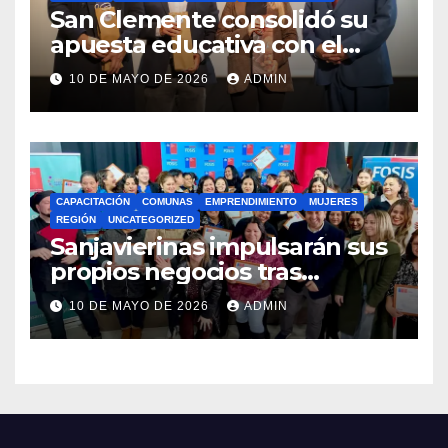
San Clemente consolidó su
apuesta educativa con el
lanzamiento del
10 DE MAYO DE 2026
ADMIN
Preuniversitario Brotes 2026
CAPACITACIÓN
COMUNAS
EMPRENDIMIENTO
MUJERES
REGIÓN
UNCATEGORIZED
Sanjavierinas impulsarán sus
propios negocios tras
capacitarse junto al FOSIS
10 DE MAYO DE 2026
ADMIN