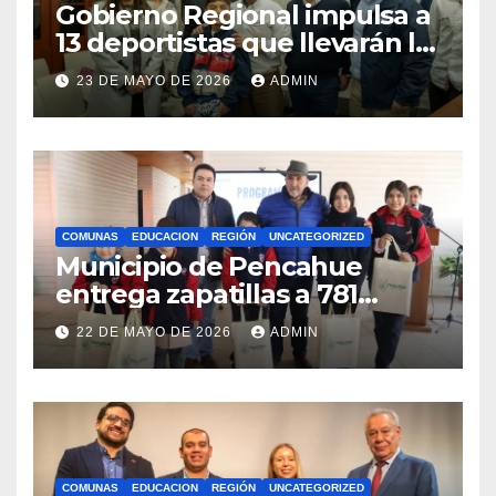
Gobierno Regional impulsa a
13 deportistas que llevarán la
bandera maulina a
23 DE MAYO DE 2026
ADMIN
competencias
internacionales
COMUNAS
EDUCACION
REGIÓN
UNCATEGORIZED
Municipio de Pencahue
entrega zapatillas a 781
estudiantes con recursos del
22 DE MAYO DE 2026
ADMIN
Royalty Minero
COMUNAS
EDUCACION
REGIÓN
UNCATEGORIZED