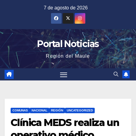
Saltar
7 de agosto de 2026
al
contenido
Portal Noticias
Región del Maule
COMUNAS
NACIONAL
REGIÓN
UNCATEGORIZED
Clínica MEDS realiza un
operativo médico