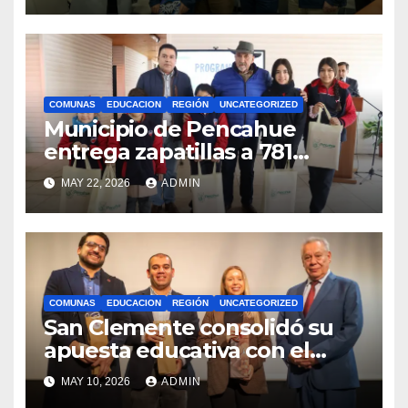
internacionales
COMUNAS
EDUCACION
REGIÓN
UNCATEGORIZED
Municipio de Pencahue
entrega zapatillas a 781
estudiantes con recursos del
MAY 22, 2026
ADMIN
Royalty Minero
COMUNAS
EDUCACION
REGIÓN
UNCATEGORIZED
San Clemente consolidó su
apuesta educativa con el
lanzamiento del
MAY 10, 2026
ADMIN
Preuniversitario Brotes 2026