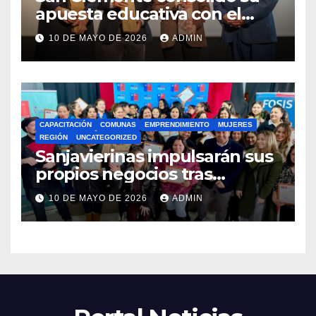
apuesta educativa con el
lanzamiento del
10 DE MAYO DE 2026
ADMIN
Preuniversitario Brotes 2026
CAPACITACIÓN
COMUNAS
EMPRENDIMIENTO
MUJERES
REGIÓN
UNCATEGORIZED
Sanjavierinas impulsarán sus
propios negocios tras
capacitarse junto al FOSIS
10 DE MAYO DE 2026
ADMIN