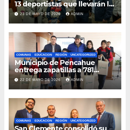
13 deportistas que llevarán la
bandera maulina a
23 DE MAYO DE 2026
ADMIN
competencias
internacionales
COMUNAS
EDUCACION
REGIÓN
UNCATEGORIZED
Municipio de Pencahue
entrega zapatillas a 781
estudiantes con recursos del
22 DE MAYO DE 2026
ADMIN
Royalty Minero
COMUNAS
EDUCACION
REGIÓN
UNCATEGORIZED
San Clemente consolidó su