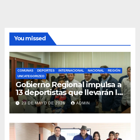
You missed
COMUNAS
DEPORTES
INTERNACIONAL
NACIONAL
REGIÓN
UNCATEGORIZED
Gobierno Regional impulsa a
13 deportistas que llevarán la
bandera maulina a
23 DE MAYO DE 2026
ADMIN
competencias
internacionales