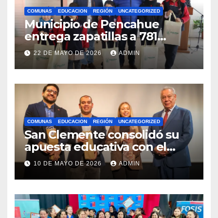
COMUNAS
EDUCACION
REGIÓN
UNCATEGORIZED
Municipio de Pencahue
entrega zapatillas a 781
estudiantes con recursos del
22 DE MAYO DE 2026
ADMIN
Royalty Minero
COMUNAS
EDUCACION
REGIÓN
UNCATEGORIZED
San Clemente consolidó su
apuesta educativa con el
lanzamiento del
10 DE MAYO DE 2026
ADMIN
Preuniversitario Brotes 2026