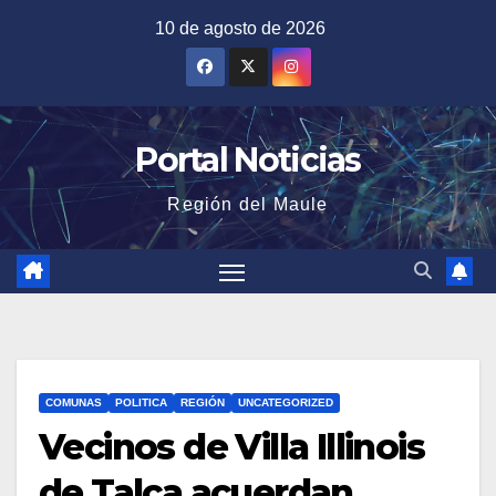
Saltar
10 de agosto de 2026
al
contenido
Portal Noticias
Región del Maule
COMUNAS
POLITICA
REGIÓN
UNCATEGORIZED
Vecinos de Villa Illinois
de Talca acuerdan