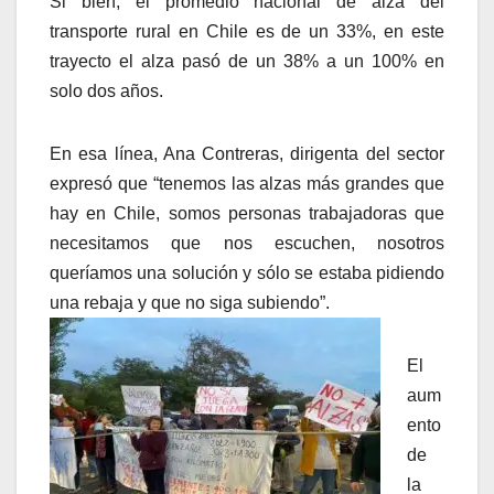
Si bien, el promedio nacional de alza del
transporte rural en Chile es de un 33%, en este
trayecto el alza pasó de un 38% a un 100% en
solo dos años.
En esa línea, Ana Contreras, dirigenta del sector
expresó que “tenemos las alzas más grandes que
hay en Chile, somos personas trabajadoras que
necesitamos que nos escuchen, nosotros
queríamos una solución y sólo se estaba pidiendo
una rebaja y que no siga subiendo”.
El
aum
ento
de
la