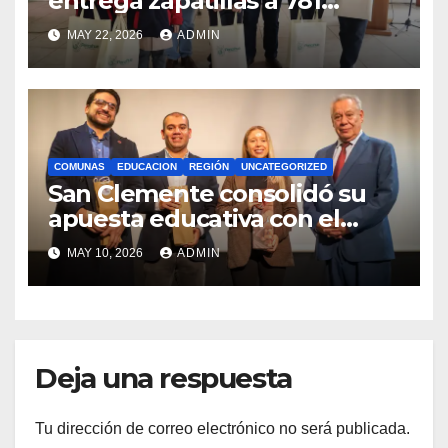
entrega zapatillas a 781
estudiantes con recursos del
MAY 22, 2026
ADMIN
Royalty Minero
COMUNAS
EDUCACION
REGIÓN
UNCATEGORIZED
San Clemente consolidó su
apuesta educativa con el
lanzamiento del
MAY 10, 2026
ADMIN
Preuniversitario Brotes 2026
Deja una respuesta
Tu dirección de correo electrónico no será publicada.