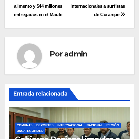
de
alimento y $44 millones
internacionales a surfistas
entradas
entregados en el Maule
de Curanipe
Por
admin
Entrada relacionada
COMUNAS
DEPORTES
INTERNACIONAL
NACIONAL
REGIÓN
UNCATEGORIZED