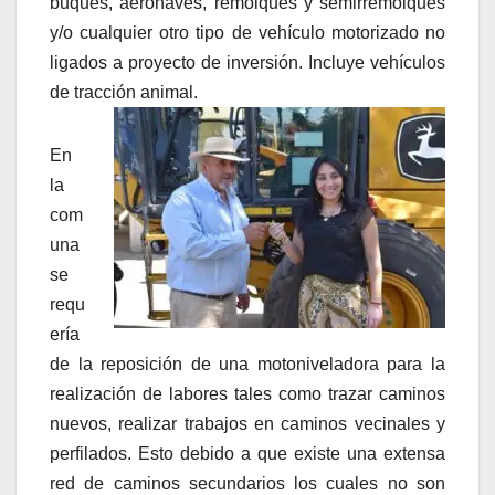
buques, aeronaves, remolques y semirremolques
y/o cualquier otro tipo de vehículo motorizado no
ligados a proyecto de inversión. Incluye vehículos
de tracción animal.
En
la
com
una
se
requ
ería
de la reposición de una motoniveladora para la
realización de labores tales como trazar caminos
nuevos, realizar trabajos en caminos vecinales y
perfilados. Esto debido a que existe una extensa
red de caminos secundarios los cuales no son