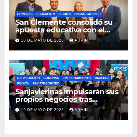
COMUNAS
EDUCACION
REGIÓN
UNCATEGORIZED
San Clemente consolidó su
apuesta educativa con el
lanzamiento del
10 DE MAYO DE 2026
ADMIN
Preuniversitario Brotes 2026
CAPACITACIÓN
COMUNAS
EMPRENDIMIENTO
MUJERES
REGIÓN
UNCATEGORIZED
Sanjavierinas impulsarán sus
propios negocios tras
capacitarse junto al FOSIS
10 DE MAYO DE 2026
ADMIN