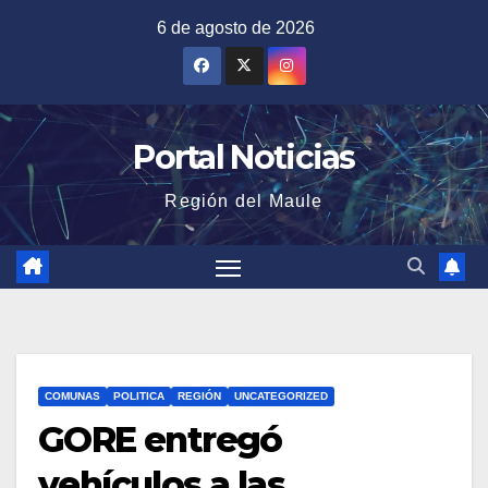
Saltar
6 de agosto de 2026
al
contenido
Portal Noticias
Región del Maule
COMUNAS
POLITICA
REGIÓN
UNCATEGORIZED
GORE entregó
vehículos a las