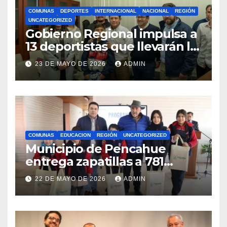
COMUNAS
DEPORTES
INTERNACIONAL
NACIONAL
REGIÓN
UNCATEGORIZED
Gobierno Regional impulsa a
13 deportistas que llevarán la
bandera maulina a
23 DE MAYO DE 2026
ADMIN
competencias
internacionales
COMUNAS
EDUCACION
REGIÓN
UNCATEGORIZED
Municipio de Pencahue
entrega zapatillas a 781
estudiantes con recursos del
22 DE MAYO DE 2026
ADMIN
Royalty Minero