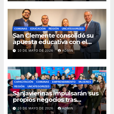
COMUNAS
EDUCACION
REGIÓN
UNCATEGORIZED
San Clemente consolidó su
apuesta educativa con el
lanzamiento del
10 DE MAYO DE 2026
ADMIN
Preuniversitario Brotes 2026
CAPACITACIÓN
COMUNAS
EMPRENDIMIENTO
MUJERES
REGIÓN
UNCATEGORIZED
Sanjavierinas impulsarán sus
propios negocios tras
capacitarse junto al FOSIS
10 DE MAYO DE 2026
ADMIN