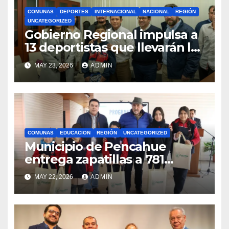
COMUNAS
DEPORTES
INTERNACIONAL
NACIONAL
REGIÓN
UNCATEGORIZED
Gobierno Regional impulsa a
13 deportistas que llevarán la
bandera maulina a
MAY 23, 2026
ADMIN
competencias
internacionales
COMUNAS
EDUCACION
REGIÓN
UNCATEGORIZED
Municipio de Pencahue
entrega zapatillas a 781
estudiantes con recursos del
MAY 22, 2026
ADMIN
Royalty Minero