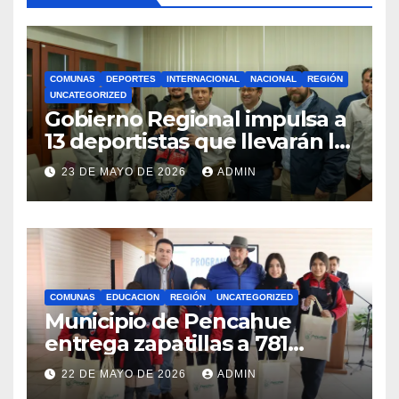
COMUNAS
DEPORTES
INTERNACIONAL
NACIONAL
REGIÓN
UNCATEGORIZED
Gobierno Regional impulsa a
13 deportistas que llevarán la
bandera maulina a
23 DE MAYO DE 2026
ADMIN
competencias
internacionales
COMUNAS
EDUCACION
REGIÓN
UNCATEGORIZED
Municipio de Pencahue
entrega zapatillas a 781
estudiantes con recursos del
22 DE MAYO DE 2026
ADMIN
Royalty Minero