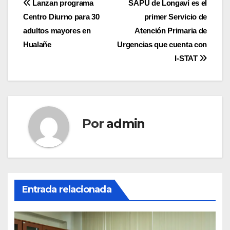
Navegación
Lanzan programa
SAPU de Longaví es el
Centro Diurno para 30
primer Servicio de
de
adultos mayores en
Atención Primaria de
entradas
Hualañe
Urgencias que cuenta con
I-STAT
Por
admin
Entrada relacionada