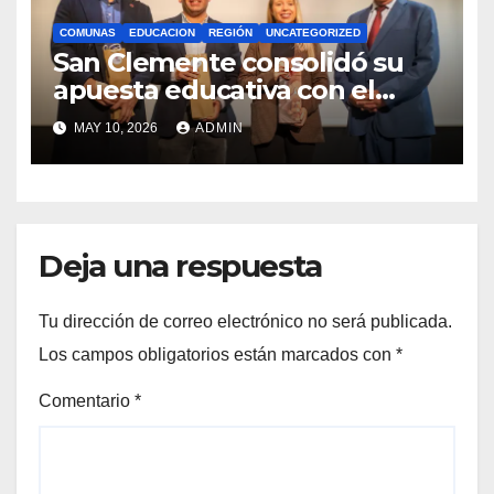
COMUNAS
EDUCACION
REGIÓN
UNCATEGORIZED
San Clemente consolidó su
apuesta educativa con el
lanzamiento del
MAY 10, 2026
ADMIN
Preuniversitario Brotes 2026
Deja una respuesta
Tu dirección de correo electrónico no será publicada.
Los campos obligatorios están marcados con
*
Comentario
*