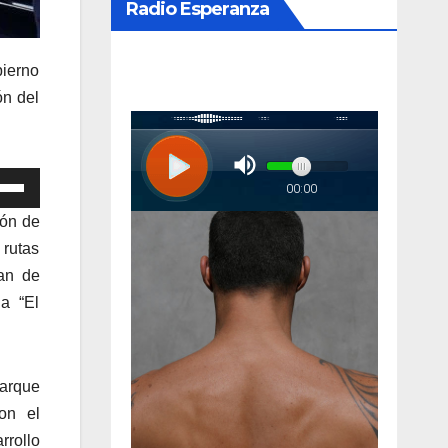
Radio Esperanza
bierno
ón del
iza
ión de
las
 rutas
lan de
cha
a “El
iba/abajo
a
entar
arque
on el
minuir
rollo