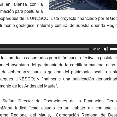
án en alianza con la
mación para postular a
eoparques de la UNESCO. Este proyecto financiado por el Go
trimonio geológico, natural y cultural de nuestra querida Regi
Util
00:00
las
 los productos esperados permitirán hacer efectiva la postulac
tec
: el inventario del patrimonio de la cordillera maulina; ocho
de
lo de gobernanza para la gestión del patrimonio local; un p
fle
oparques UNESCO; y finalmente una publicación denominad
arr
imonio de los Andes del Maule”.
par
aum
 Stefani Director de Operaciones de la Fundación Geop
o
anMapu indicó “este estudio es un trabajo en conjunto c
dis
erno Regional del Maule, Corporación Regional de Desar