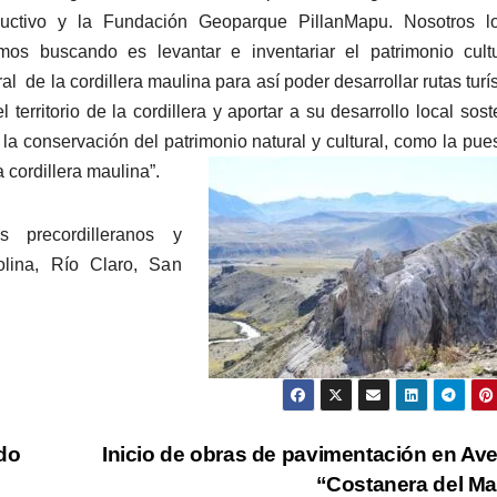
el
uctivo y la Fundación Geoparque PillanMapu. Nosotros l
vol
mos buscando es levantar e inventariar el patrimonio cult
ral de la cordillera maulina para así poder desarrollar rutas turí
territorio de la cordillera y aportar a su desarrollo local sost
la conservación del patrimonio natural y cultural, como la pue
 cordillera maulina”.
s precordilleranos y
lina, Río Claro, San
do
Inicio de obras de pavimentación en Av
“Costanera del M