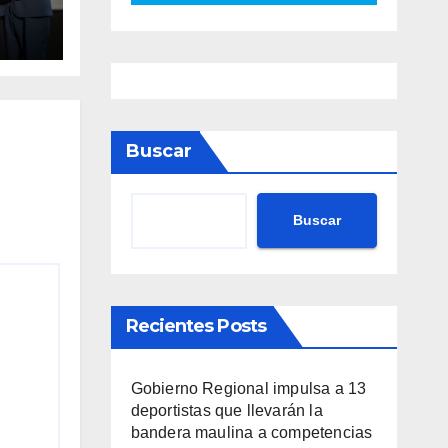
va
nto
ario
Buscar
Buscar
Recientes Posts
Gobierno Regional impulsa a 13
deportistas que llevarán la
bandera maulina a competencias