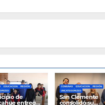
S
EDUCACION
REGIÓN
COMUNAS
EDUCACION
REGIÓN
ORIZED
UNCATEGORIZED
cipio de
San Clemente
cahue entrega
consolidó su