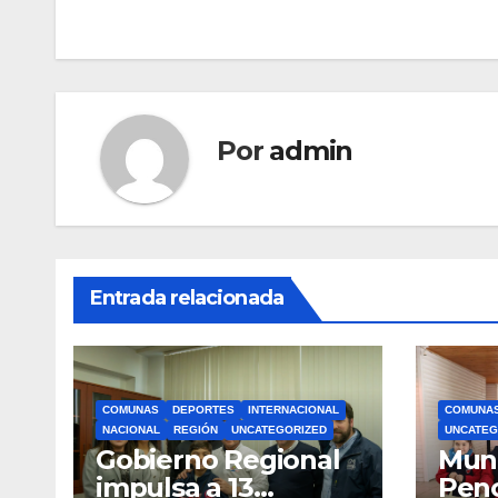
de
entradas
Por
admin
Entrada relacionada
COMUNAS
DEPORTES
INTERNACIONAL
COMUNA
NACIONAL
REGIÓN
UNCATEGORIZED
UNCATEG
Gobierno Regional
Muni
impulsa a 13
Pen