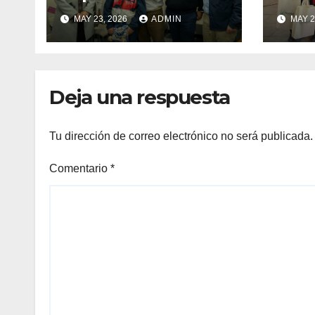
deportistas que
zapat
MAY 23, 2026
ADMIN
MAY 2
llevarán la bandera
estu
maulina a
recu
competencias
Min
internacionales
Deja una respuesta
Tu dirección de correo electrónico no será publicada.
Comentario
*