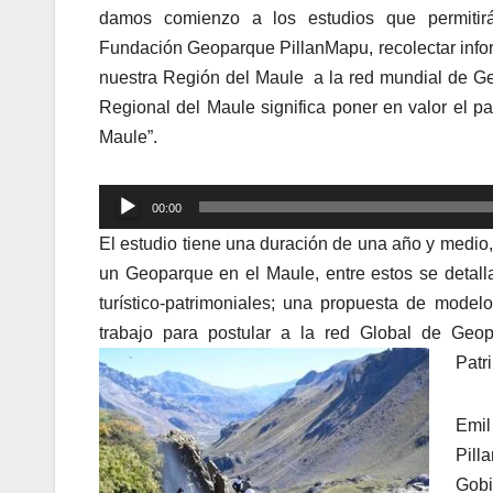
damos comienzo a los estudios que permitir
Fundación Geoparque PillanMapu, recolectar infor
nuestra Región del Maule a la red mundial de G
Regional del Maule significa poner en valor el pa
Maule”.
Reproductor
00:00
de
El estudio tiene una duración de una año y medio,
audio
un Geoparque en el Maule, entre estos se detallan
turístico-patrimoniales; una propuesta de mode
trabajo para postular a la red Global de Ge
Patr
Emil
Pill
Gobi