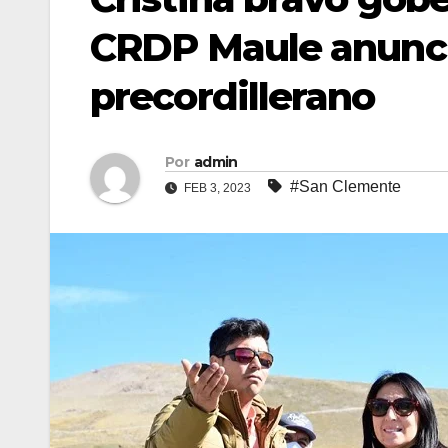
CRDP Maule anunci
precordillerano
Por
admin
#San Clemente
FEB 3, 2023