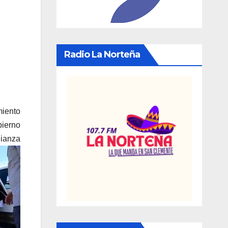
Radio La Norteña
miento
bierno
lianza