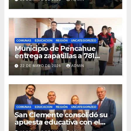
competencias
internacionales
COMUNAS
EDUCACION
REGIÓN
UNCATEGORIZED
Municipio de Pencahue
entrega zapatillas a 781
estudiantes con recursos del
22 DE MAYO DE 2026
ADMIN
Royalty Minero
COMUNAS
EDUCACION
REGIÓN
UNCATEGORIZED
San Clemente consolidó su
apuesta educativa con el
lanzamiento del