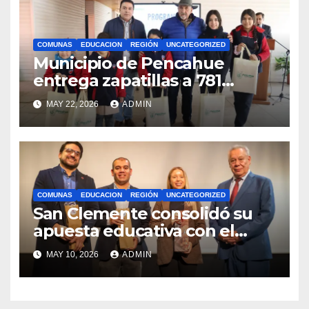
COMUNAS
EDUCACION
REGIÓN
UNCATEGORIZED
Municipio de Pencahue
entrega zapatillas a 781
estudiantes con recursos del
MAY 22, 2026
ADMIN
Royalty Minero
COMUNAS
EDUCACION
REGIÓN
UNCATEGORIZED
San Clemente consolidó su
apuesta educativa con el
lanzamiento del
MAY 10, 2026
ADMIN
Preuniversitario Brotes 2026