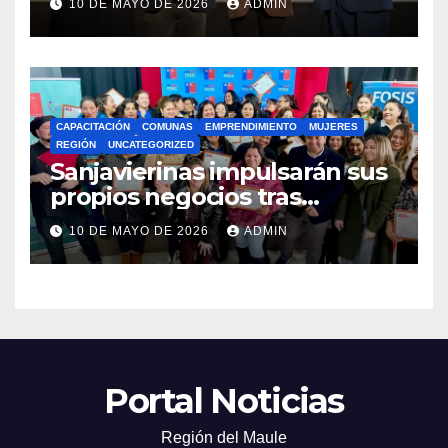
10 DE MAYO DE 2026
ADMIN
Preuniversitario Brotes 2026
CAPACITACIÓN
COMUNAS
EMPRENDIMIENTO
MUJERES
REGIÓN
UNCATEGORIZED
Sanjavierinas impulsarán sus
propios negocios tras
capacitarse junto al FOSIS
10 DE MAYO DE 2026
ADMIN
Portal Noticias
Región del Maule