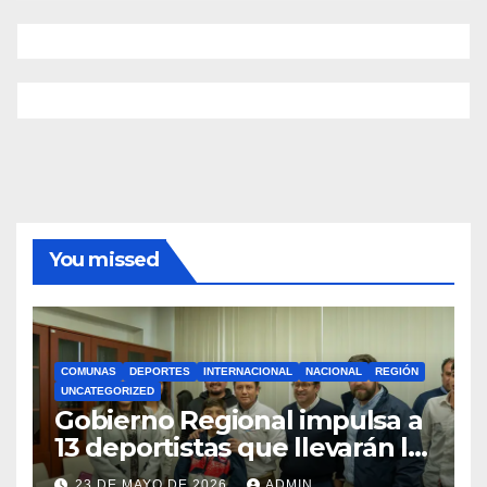
You missed
COMUNAS
DEPORTES
INTERNACIONAL
NACIONAL
REGIÓN
UNCATEGORIZED
Gobierno Regional impulsa a
13 deportistas que llevarán la
bandera maulina a
23 DE MAYO DE 2026
ADMIN