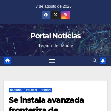
Saltar
7 de agosto de 2026
al
contenido
Portal Noticias
Región del Maule
NACIONAL
POLICIAL
REGIÓN
Se instala avanzada
fronteriza de