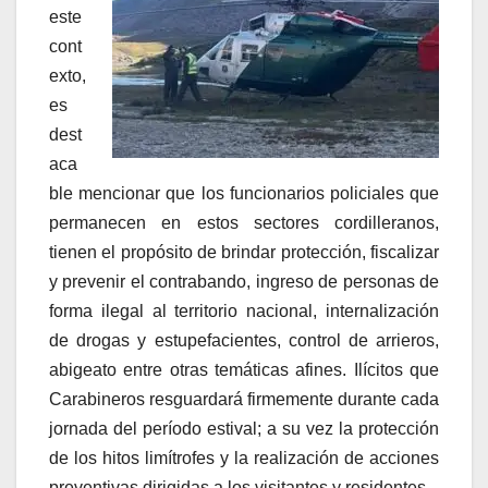
este
cont
exto,
es
dest
aca
ble mencionar que los funcionarios policiales que
permanecen en estos sectores cordilleranos,
tienen el propósito de brindar protección, fiscalizar
y prevenir el contrabando, ingreso de personas de
forma ilegal al territorio nacional, internalización
de drogas y estupefacientes, control de arrieros,
abigeato entre otras temáticas afines. Ilícitos que
Carabineros resguardará firmemente durante cada
jornada del período estival; a su vez la protección
de los hitos limítrofes y la realización de acciones
preventivas dirigidas a los visitantes y residentes.