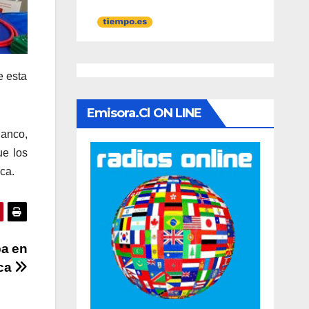
e esta
Emisora.cl ON LINE
hanco,
ue los
ca.
pa en
lca