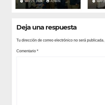
MAY 23, 2026
ADMIN
MAY 2
llevarán la bandera
estu
maulina a
recu
competencias
Min
internacionales
Deja una respuesta
Tu dirección de correo electrónico no será publicada.
Comentario
*