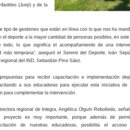
antiles (Junji) y de la
te tipo de gestiones que están en línea con lo que nos ha man
on el deporte a la mayor cantidad de personas posibles, en este
e todo, lo que significa el acompañamiento de una interve
dad más temprana”, aseguró el Seremi del Deporte, Iván Sep
regional del IND, Sebastián Pino Sáez.
propuestas para recibir capacitación e implementación dep
acitando a sus educadoras para ejecutar esta iniciativa de
ón para complementar la intervención.
irectora regional de Integra, Angélica Olguín Rebolledo, seña
e proyecto es muy importante, porque además de permit
citación de nuestras educadoras, posibilita el acceso