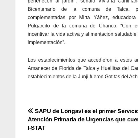
pertenecen al jardín”, señaló Viviana Cantilla
Bicentenario de la comuna de Talca, p
complementadas por Mirta Yáñez, educadora
Pulgarcito de la comuna de Chanco: “Con est
incentivar la vida activa y alimentación saludabl
implementación”.
Los establecimientos que accedieron a estos ar
Amanecer de Florida de Talca y Huellitas del C
establecimientos de la Junji fueron Gotitas del Ac
Navegación
SAPU de Longaví es el primer Servici
Atención Primaria de Urgencias que cue
de
I-STAT