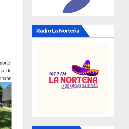
Radio La Norteña
porte,
ega de
ersión