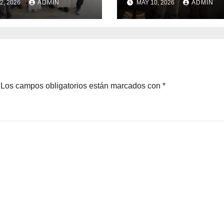
2, 2026
ADMIN
MAY 10, 2026
ADMIN
diantes con
con el lanzamie
rsos del Royalty
del Preuniversit
ero
Brotes 2026
Los campos obligatorios están marcados con
*