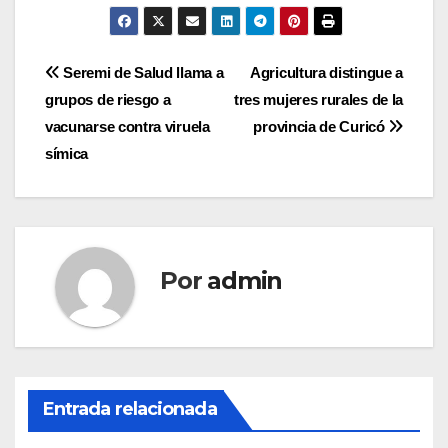
Navegación
Seremi de Salud llama a
Agricultura distingue a
grupos de riesgo a
tres mujeres rurales de la
de
vacunarse contra viruela
provincia de Curicó
entradas
símica
Por
admin
Entrada relacionada