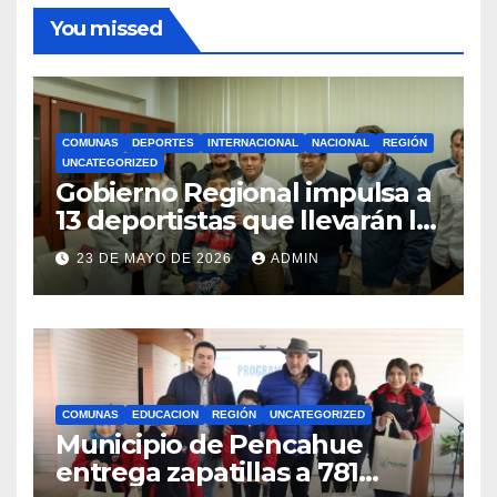
You missed
COMUNAS
DEPORTES
INTERNACIONAL
NACIONAL
REGIÓN
UNCATEGORIZED
Gobierno Regional impulsa a
13 deportistas que llevarán la
bandera maulina a
23 DE MAYO DE 2026
ADMIN
competencias
internacionales
COMUNAS
EDUCACION
REGIÓN
UNCATEGORIZED
Municipio de Pencahue
entrega zapatillas a 781