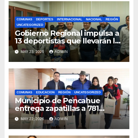
COMUNAS
DEPORTES
INTERNACIONAL
NACIONAL
REGIÓN
UNCATEGORIZED
Gobierno Regional impulsa a
13 deportistas que llevarán la
bandera maulina a
MAY 23, 2026
ADMIN
competencias
internacionales
COMUNAS
EDUCACION
REGIÓN
UNCATEGORIZED
Municipio de Pencahue
entrega zapatillas a 781
estudiantes con recursos del
MAY 22, 2026
ADMIN
Royalty Minero