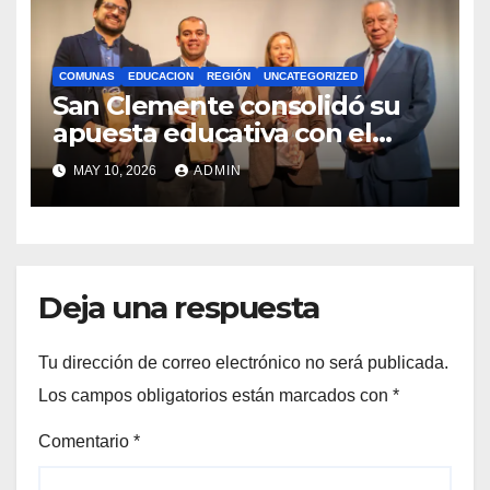
COMUNAS
EDUCACION
REGIÓN
UNCATEGORIZED
San Clemente consolidó su
apuesta educativa con el
lanzamiento del
MAY 10, 2026
ADMIN
Preuniversitario Brotes 2026
Deja una respuesta
Tu dirección de correo electrónico no será publicada.
Los campos obligatorios están marcados con
*
Comentario
*