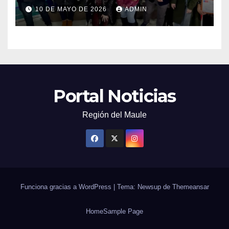
capacitarse junto al FOSIS
10 DE MAYO DE 2026
ADMIN
Portal Noticias
Región del Maule
Funciona gracias a WordPress
|
Tema: Newsup de
Themeansar
Home
Sample Page