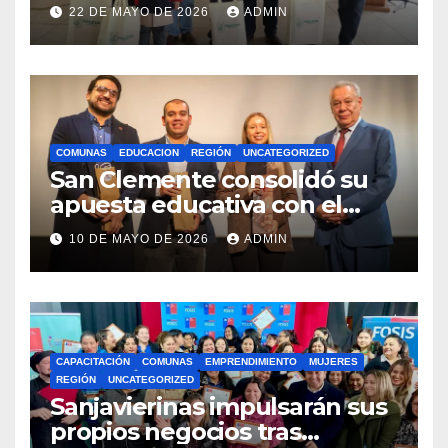
estudiantes con recursos del
22 DE MAYO DE 2026
ADMIN
Royalty Minero
COMUNAS
EDUCACION
REGIÓN
UNCATEGORIZED
San Clemente consolidó su
apuesta educativa con el
lanzamiento del
10 DE MAYO DE 2026
ADMIN
Preuniversitario Brotes 2026
CAPACITACIÓN
COMUNAS
EMPRENDIMIENTO
MUJERES
REGIÓN
UNCATEGORIZED
Sanjavierinas impulsarán sus
propios negocios tras