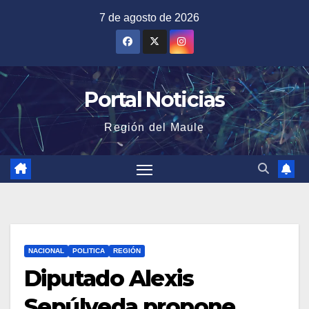
Saltar
7 de agosto de 2026
al
contenido
Portal Noticias
Región del Maule
NACIONAL
POLITICA
REGIÓN
Diputado Alexis
Sepúlveda propone