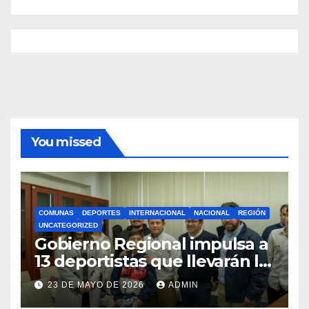
You missed
COMUNAS
DEPORTES
INTERNACIONAL
NACIONAL
REGIÓN
UNCATEGORIZED
Gobierno Regional impulsa a
13 deportistas que llevarán la
bandera maulina a
23 DE MAYO DE 2026
ADMIN
competencias