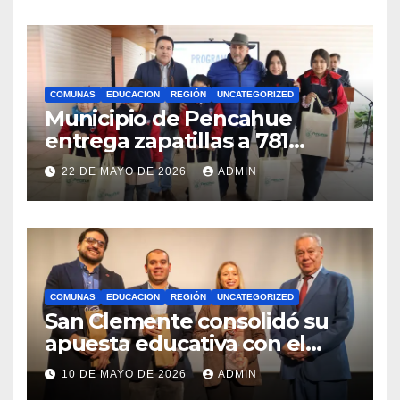
internacionales
COMUNAS
EDUCACION
REGIÓN
UNCATEGORIZED
Municipio de Pencahue
entrega zapatillas a 781
estudiantes con recursos del
22 DE MAYO DE 2026
ADMIN
Royalty Minero
COMUNAS
EDUCACION
REGIÓN
UNCATEGORIZED
San Clemente consolidó su
apuesta educativa con el
lanzamiento del
10 DE MAYO DE 2026
ADMIN
Preuniversitario Brotes 2026