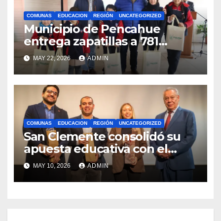
COMUNAS
EDUCACION
REGIÓN
UNCATEGORIZED
Municipio de Pencahue
entrega zapatillas a 781
estudiantes con recursos del
MAY 22, 2026
ADMIN
Royalty Minero
COMUNAS
EDUCACION
REGIÓN
UNCATEGORIZED
San Clemente consolidó su
apuesta educativa con el
lanzamiento del
MAY 10, 2026
ADMIN
Preuniversitario Brotes 2026