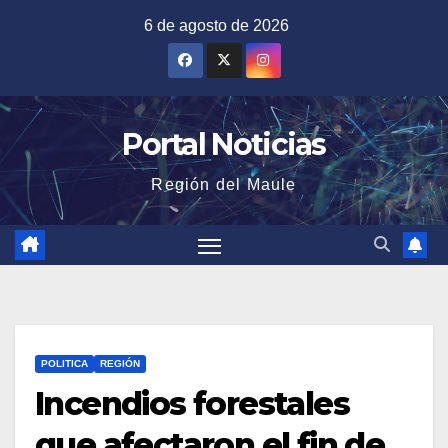
Saltar
6 de agosto de 2026
al
contenido
Portal Noticias
Región del Maule
POLITICA
REGIÓN
Incendios forestales
que afectaron el fin de