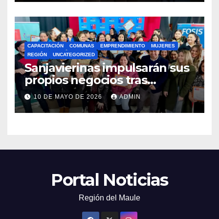
CAPACITACIÓN
COMUNAS
EMPRENDIMIENTO
MUJERES
REGIÓN
UNCATEGORIZED
Sanjavierinas impulsarán sus
propios negocios tras
capacitarse junto al FOSIS
10 DE MAYO DE 2026
ADMIN
Portal Noticias
Región del Maule