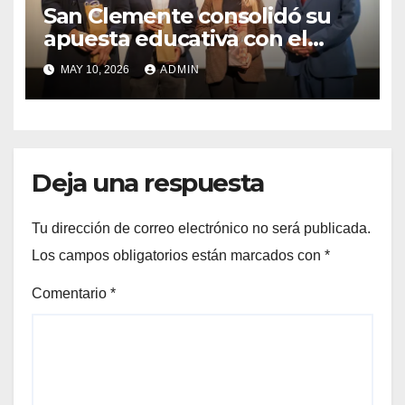
San Clemente consolidó su
apuesta educativa con el
lanzamiento del
MAY 10, 2026
ADMIN
Preuniversitario Brotes 2026
Deja una respuesta
Tu dirección de correo electrónico no será publicada.
Los campos obligatorios están marcados con
*
Comentario
*