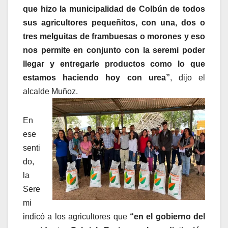
que hizo la municipalidad de Colbún de todos
sus agricultores pequeñitos, con una, dos o
tres melguitas de frambuesas o morones y eso
nos permite en conjunto con la seremi poder
llegar y entregarle productos como lo que
estamos haciendo hoy con urea”
, dijo el
alcalde Muñoz.
En
ese
senti
do,
la
Sere
mi
indicó a los agricultores que
“en el gobierno del