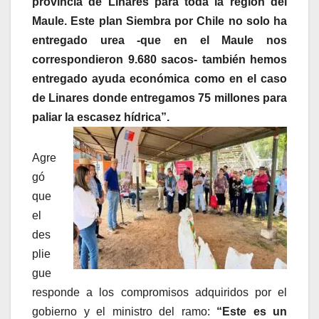
provincia de Linares para toda la región del
Maule. Este plan Siembra por Chile no solo ha
entregado urea -que en el Maule nos
correspondieron 9.680 sacos- también hemos
entregado ayuda económica como en el caso
de Linares donde entregamos 75 millones para
paliar la escasez hídrica”.
Agre
gó
que
el
des
plie
gue
responde a los compromisos adquiridos por el
gobierno y el ministro del ramo:
“Este es un