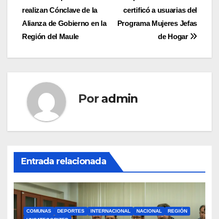
realizan Cónclave de la
certificó a usuarias del
de
Alianza de Gobierno en la
Programa Mujeres Jefas
entradas
Región del Maule
de Hogar
Por
admin
Entrada relacionada
COMUNAS
DEPORTES
INTERNACIONAL
NACIONAL
REGIÓN