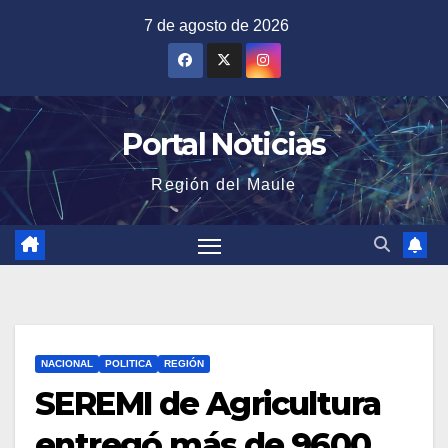
Saltar
7 de agosto de 2026
al
contenido
Portal Noticias
Región del Maule
NACIONAL
POLITICA
REGIÓN
SEREMI de Agricultura
entregó más de 9600