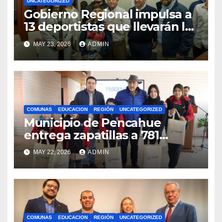
UNCATEGORIZED
Gobierno Regional impulsa a
13 deportistas que llevarán la
bandera maulina a
MAY 23, 2026
ADMIN
competencias
internacionales
COMUNAS
EDUCACION
REGIÓN
UNCATEGORIZED
Municipio de Pencahue
entrega zapatillas a 781
estudiantes con recursos del
MAY 22, 2026
ADMIN
Royalty Minero
COMUNAS
EDUCACION
REGIÓN
UNCATEGORIZED