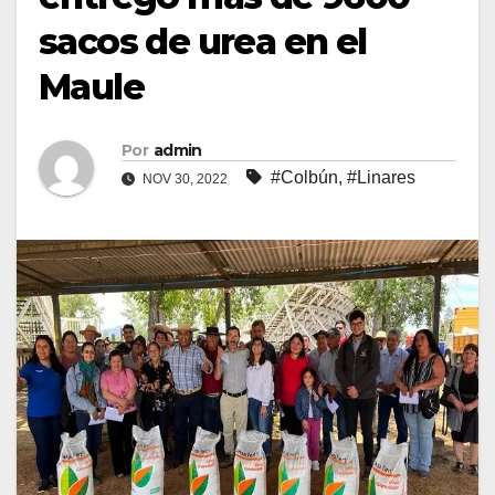
sacos de urea en el
Maule
Por
admin
#Colbún
,
#Linares
NOV 30, 2022