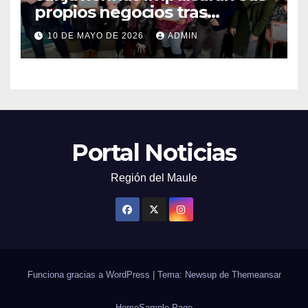
propios negocios tras
capacitarse junto al FOSIS
10 DE MAYO DE 2026
ADMIN
Portal Noticias
Región del Maule
Funciona gracias a WordPress
|
Tema: Newsup de
Themeansar
Home
Sample Page