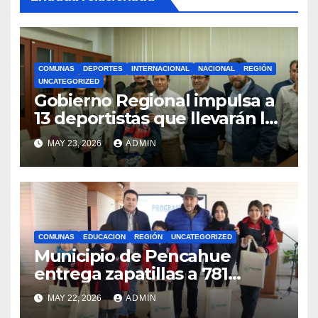
COMUNAS
DEPORTES
INTERNACIONAL
NACIONAL
REGIÓN
UNCATEGORIZED
Gobierno Regional impulsa a
13 deportistas que llevarán la
bandera maulina a
MAY 23, 2026
ADMIN
competencias
internacionales
COMUNAS
EDUCACION
REGIÓN
UNCATEGORIZED
Municipio de Pencahue
entrega zapatillas a 781
estudiantes con recursos del
MAY 22, 2026
ADMIN
Royalty Minero