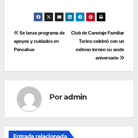
Navegación
Se lanza programa de
Club de Canotaje Familiar
apoyos y cuidados en
Torino celebró con un
de
Pencahue
exitoso torneo su sexto
entradas
aniversario
Por
admin
Entrada relacionada