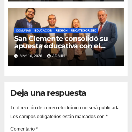
COMUNAS
EDUCACION
REGIÓN
UNCATEGORIZED
San Clemente consolidó su
apuesta educativa con el
lanzamiento del
MAY 10, 2026
ADMIN
Preuniversitario Brotes 2026
Deja una respuesta
Tu dirección de correo electrónico no será publicada.
Los campos obligatorios están marcados con
*
Comentario
*