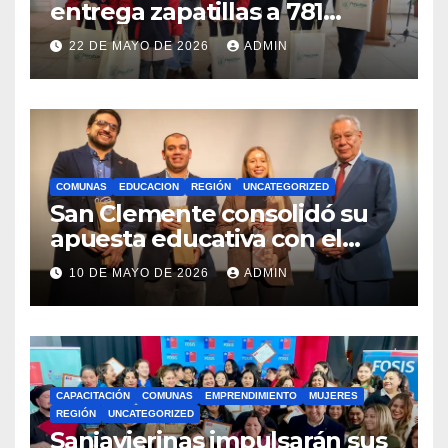
entrega zapatillas a 781
estudiantes con recursos del
22 DE MAYO DE 2026
ADMIN
Royalty Minero
COMUNAS
EDUCACION
REGIÓN
UNCATEGORIZED
San Clemente consolidó su
apuesta educativa con el
lanzamiento del
10 DE MAYO DE 2026
ADMIN
Preuniversitario Brotes 2026
CAPACITACIÓN
COMUNAS
EMPRENDIMIENTO
MUJERES
REGIÓN
UNCATEGORIZED
Sanjavierinas impulsarán sus