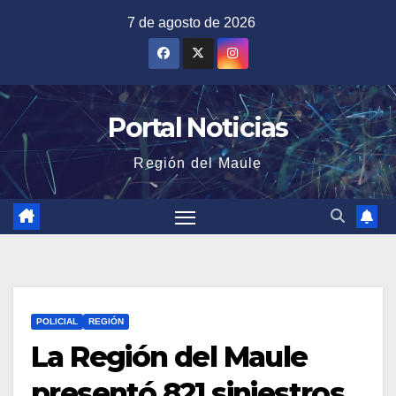
Saltar
7 de agosto de 2026
al
contenido
Portal Noticias
Región del Maule
POLICIAL
REGIÓN
La Región del Maule
presentó 821 siniestros