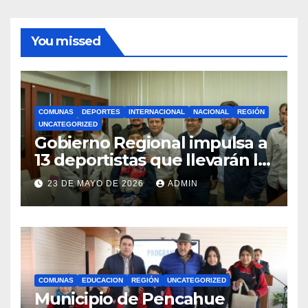
You missed
COMUNAS
DEPORTES
INTERNACIONAL
NACIONAL
REGIÓN
UNCATEGORIZED
Gobierno Regional impulsa a
13 deportistas que llevarán la
bandera maulina a
23 DE MAYO DE 2026
ADMIN
competencias
internacionales
COMUNAS
EDUCACION
REGIÓN
UNCATEGORIZED
Municipio de Pencahue